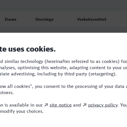
Dauer
Umstiege
Verkehrsmittel
1:59
3
S,ICE
2:18
3
RE,ICE
2:07
3
RE,ICE