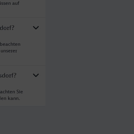
üssen auf
sdorf?
 beachten
 unserer
sdorf?
eachten Sie
den kann.