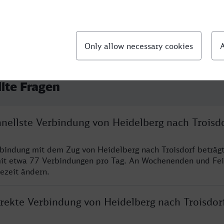
llte Fragen
hnellste Verbindung von Heidelberg nach Troisd
rbindung mit dem Zug von Heidelberg nach Troisdorf beträg
it etwa 77 Verbindungen pro Tag. An Wochenenden und Fei
sezeit ändern.
irekte Verbindung von Heidelberg nach Troisdor