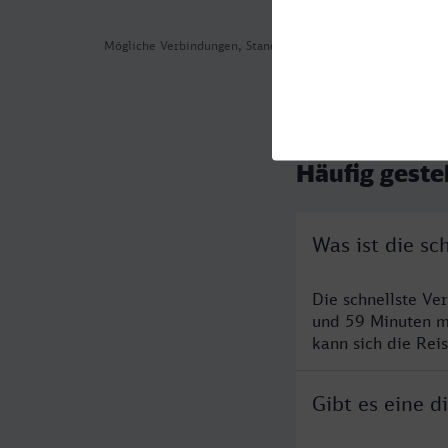
Mögliche Verbindungen, Stand: 2026-08-05 16:30
Häufig geste
Was ist die sc
Die schnellste Ve
und 59 Minuten m
kann sich die Rei
Gibt es eine d