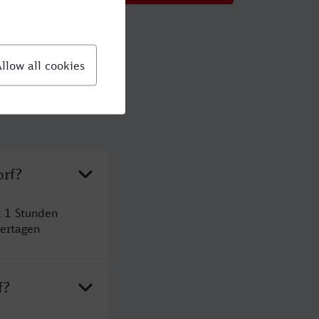
orf?
t 1 Stunden
ertagen
f?