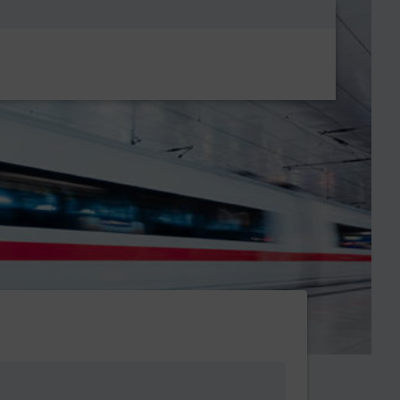
Metanavigatio