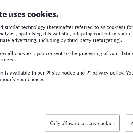
Dauer
Umstiege
Verkehrsmittel
2:57
3
BUS,S,NX,VIA
llte Fragen
hnellste Verbindung von Hattingen nach Siegen?