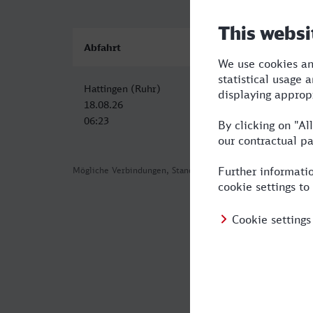
Abfahrt
Ankunft
Hattingen (Ruhr)
Siegen Hbf
18.08.26
18.08.26
06:23
09:20
Mögliche Verbindungen, Stand: 2026-08-04 02:52
Häufig geste
Was ist die sc