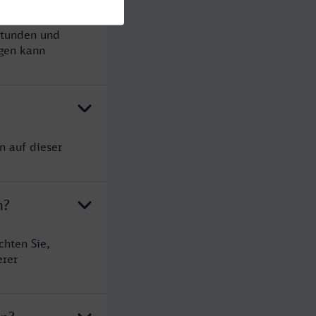
Stunden und
gen kann
n auf dieser
n?
chten Sie,
erer