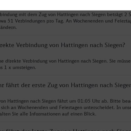
rbindung mit dem Zug von Hattingen nach Siegen beträgt 2 
twa 51 Verbindungen pro Tag. An Wochenenden und Feierta
 ändern.
direkte Verbindung von Hattingen nach Siegen?
ine direkte Verbindung von Hattingen nach Siegen. Sie müsse
s 1 x umsteigen.
r fährt der erste Zug von Hattingen nach Siege
von Hattingen nach Siegen fährt um 01:05 Uhr ab. Bitte bea
 sich an Wochenenden und Feiertagen unterscheidet. In uns
lten Sie alle Informationen auf einen Blick.