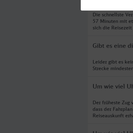
Die schnellste Ve
57 Minuten mit e
sich die Reisezeit
Gibt es eine 
Leider gibt es ke
Strecke mindesten
Um wie viel Uh
Der früheste Zug 
dass der Fahrplan
Reiseauskunft erha