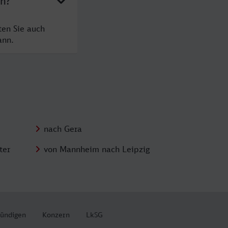
en?
ten Sie auch
ann.
nach Gera
ter
von Mannheim nach Leipzig
kündigen
Konzern
LkSG