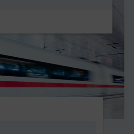
Metanavigatio