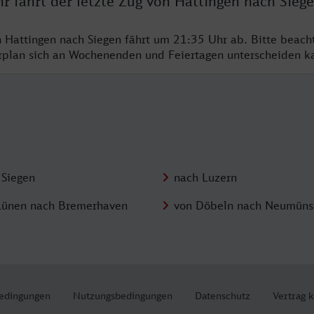
r fährt der letzte Zug von Hattingen nach Sieg
n Hattingen nach Siegen fährt um 21:35 Uhr ab. Bitte beach
hrplan sich an Wochenenden und Feiertagen unterscheiden k
 Siegen
nach Luzern
Lünen nach Bremerhaven
von Döbeln nach Neumüns
edingungen
Nutzungsbedingungen
Datenschutz
Vertrag 