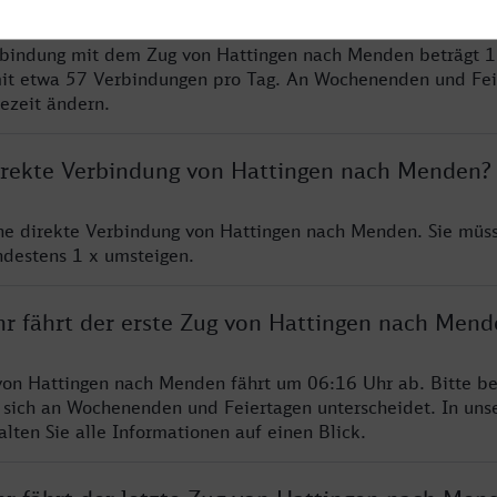
rbindung mit dem Zug von Hattingen nach Menden beträgt 1
it etwa 57 Verbindungen pro Tag. An Wochenenden und Fei
sezeit ändern.
direkte Verbindung von Hattingen nach Menden?
ine direkte Verbindung von Hattingen nach Menden. Sie müs
ndestens 1 x umsteigen.
hr fährt der erste Zug von Hattingen nach Mend
von Hattingen nach Menden fährt um 06:16 Uhr ab. Bitte be
 sich an Wochenenden und Feiertagen unterscheidet. In uns
lten Sie alle Informationen auf einen Blick.