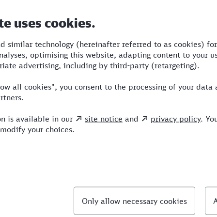
Dauer
Umstiege
Verkehrsmittel
)
1:38
3
RB,S,RE,ICE
llte Fragen
chnellste Verbindung von Hattingen nach Mende