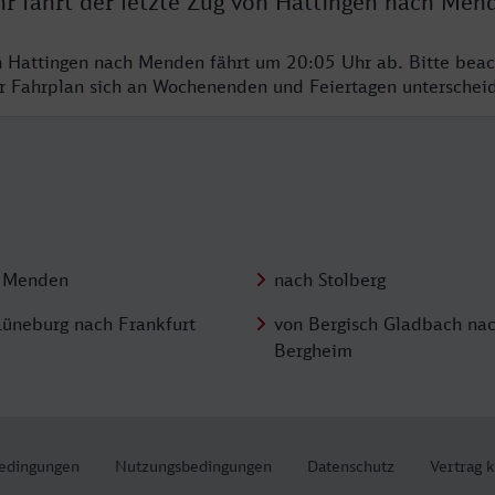
hr fährt der letzte Zug von Hattingen nach Men
n Hattingen nach Menden fährt um 20:05 Uhr ab. Bitte beac
er Fahrplan sich an Wochenenden und Feiertagen unterschei
 Menden
nach Stolberg
Lüneburg nach Frankfurt
von Bergisch Gladbach na
Bergheim
edingungen
Nutzungsbedingungen
Datenschutz
Vertrag 