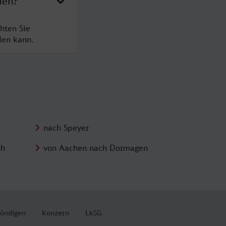
den?
hten Sie
den kann.
nach Speyer
ch
von Aachen nach Dormagen
kündigen
Konzern
LkSG