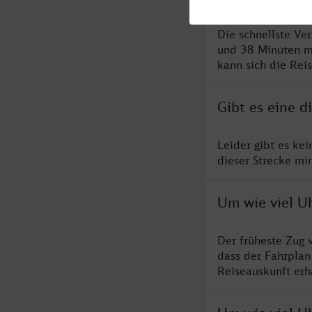
Die schnellste Ve
und 38 Minuten m
kann sich die Rei
Gibt es eine 
Leider gibt es ke
dieser Strecke mi
Um wie viel U
Der früheste Zug 
dass der Fahrplan
Reiseauskunft erha