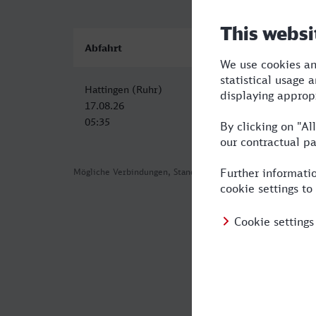
Abfahrt
Ankunft
Hattingen (Ruhr)
Menden (Sauerland
17.08.26
17.08.26
05:35
07:13
Mögliche Verbindungen, Stand: 2026-08-03 00:55
Häufig geste
Was ist die s