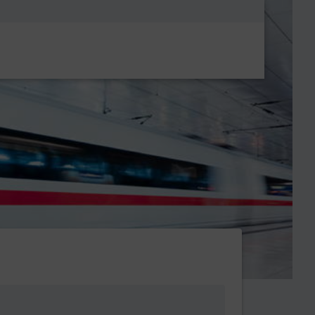
Metanavigatio