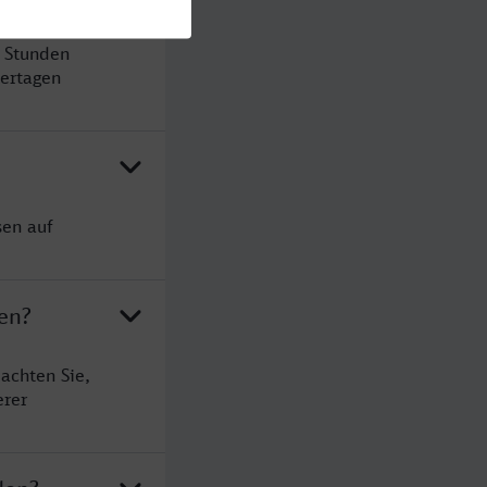
 Stunden
ertagen
sen auf
en?
achten Sie,
erer