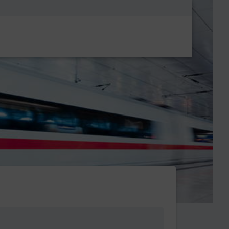
Metanavigatio