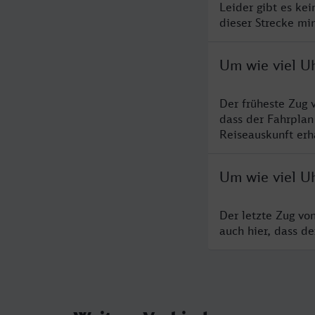
Leider gibt es ke
dieser Strecke mi
Um wie viel U
Der früheste Zug 
dass der Fahrplan
Reiseauskunft erha
Um wie viel U
Der letzte Zug vo
auch hier, dass d