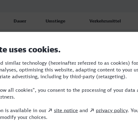
Dauer
Umstiege
Verkehrsmittel
2:02
2
RE,ICE,NX
2:03
2
RE,ICE,NX
2:10
2
ICE,NX,HLB