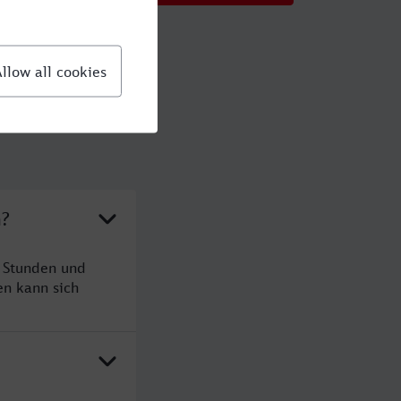
n?
 Stunden und
n kann sich