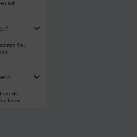
sen auf
en?
achten Sie,
erer
sen?
hten Sie
den kann.