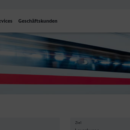
rvices
Geschäftskunden
itte
Ziel