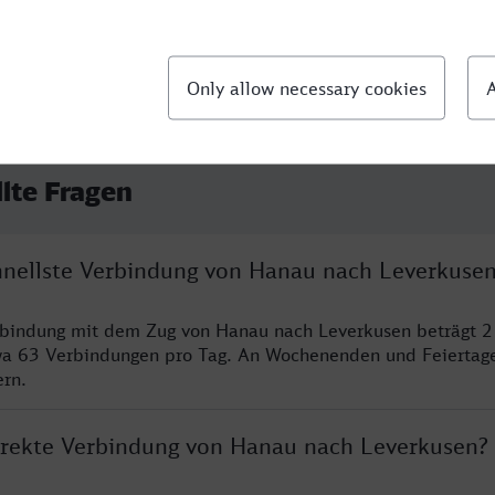
llte Fragen
chnellste Verbindung von Hanau nach Leverkuse
rbindung mit dem Zug von Hanau nach Leverkusen beträgt 2
wa 63 Verbindungen pro Tag. An Wochenenden und Feiertage
ern.
direkte Verbindung von Hanau nach Leverkusen?