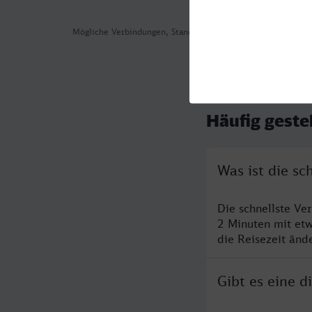
Mögliche Verbindungen, Stand: 2026-08-05 12:16
Häufig geste
Was ist die s
Die schnellste Ve
2 Minuten mit et
die Reisezeit änd
Gibt es eine 