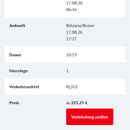
17.08.26
06:34
Bolzano/Bozen
17.08.26
17:27
10:53
1
RJ,ICE
225,25 €
ab
Verbindung prüfen
für Preise 