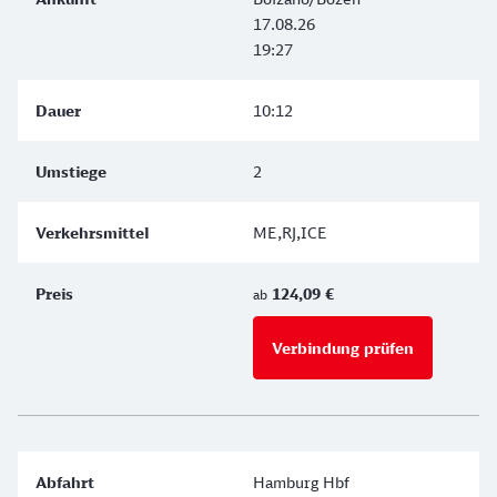
17.08.26
19:27
10:12
2
ME,RJ,ICE
124,09 €
ab
Verbindung prüfen
für Preise 
Hamburg Hbf