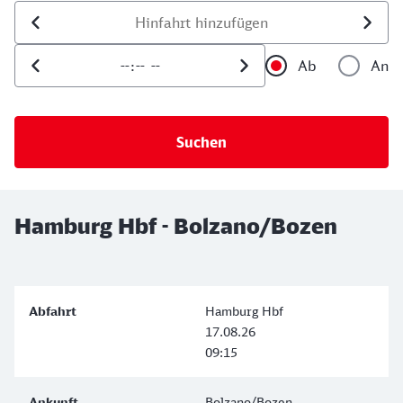
Datum der Hinfahrt
Uhrzeit der Hinfahrt
Ab
An
Uhrzeit als 
Uh
Hamburg Hbf - Bolzano/Bozen
Hamburg Hbf
17.08.26
09:15
Bolzano/Bozen