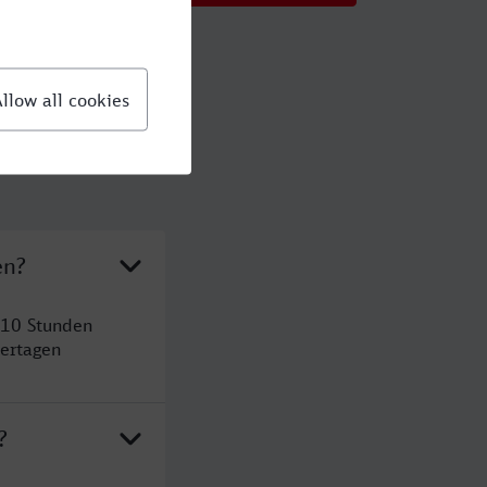
en?
 10 Stunden
ertagen
?