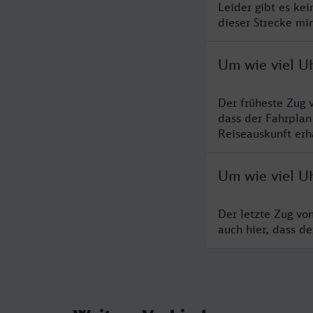
Leider gibt es ke
dieser Strecke mi
Um wie viel U
Der früheste Zug 
dass der Fahrplan
Reiseauskunft erha
Um wie viel U
Der letzte Zug vo
auch hier, dass d