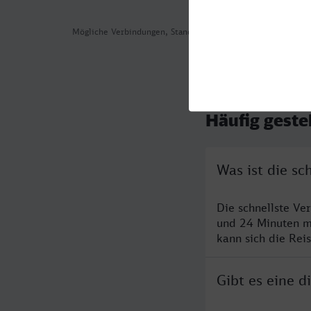
Mögliche Verbindungen, Stand: 2026-08-05 15:57
Häufig geste
Was ist die s
Die schnellste V
und 24 Minuten m
kann sich die Rei
Gibt es eine 