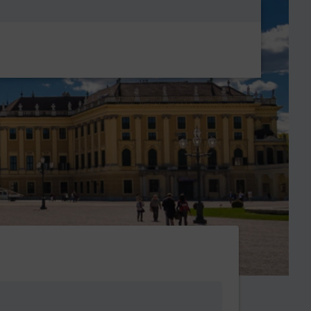
Metanavigatio