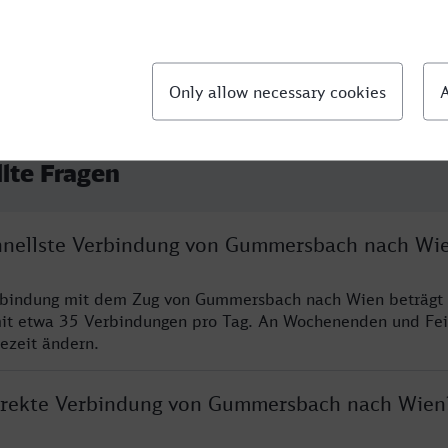
llte Fragen
chnellste Verbindung von Gummersbach nach Wi
erbindung mit dem Zug von Gummersbach nach Wien beträgt
it etwa 35 Verbindungen pro Tag. An Wochenenden und Fei
sezeit ändern.
direkte Verbindung von Gummersbach nach Wien