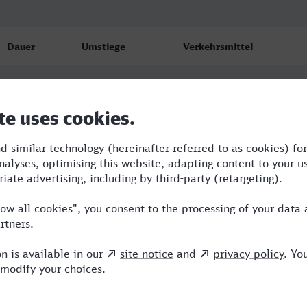
Dauer
Umstiege
Verkehrsmittel
10:24
2
RB,ICE,EC
11:09
2
RB,RJX,ICE
15:09
4
RB,RJX,BRB,ICE