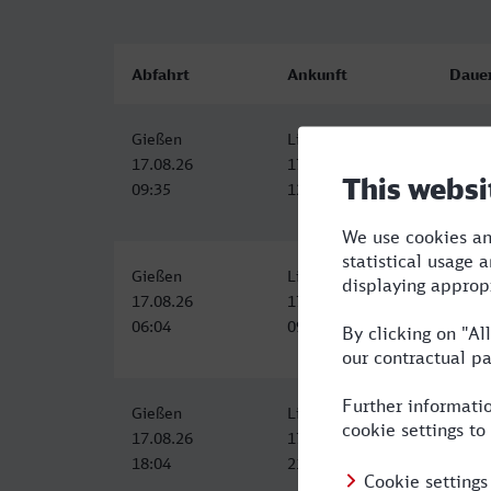
Abfahrt
Ankunft
Daue
Gießen
Lippstadt
2:50
17.08.26
17.08.26
09:35
12:25
Gießen
Lippstadt
3:22
17.08.26
17.08.26
06:04
09:26
Gießen
Lippstadt
3:22
17.08.26
17.08.26
18:04
21:26