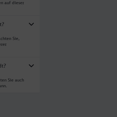
n auf dieser
t?
chten Sie,
erer
dt?
ten Sie auch
ann.