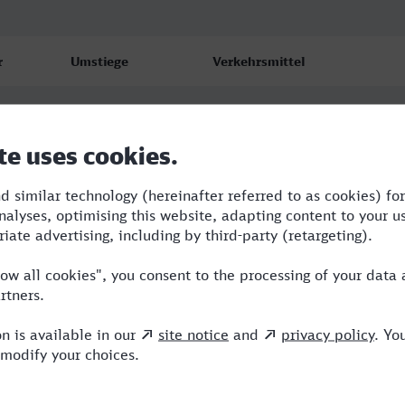
r
Umstiege
Verkehrsmittel
1
ICE,NX
1
RE,NX
1
RE,NX