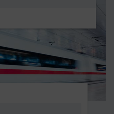
Metanavigatio