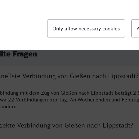
llte Fragen
chnellste Verbindung von Gießen nach Lippstadt?
rbindung mit dem Zug von Gießen nach Lippstadt beträgt 2
twa 22 Verbindungen pro Tag. An Wochenenden und Feierta
 ändern.
direkte Verbindung von Gießen nach Lippstadt?