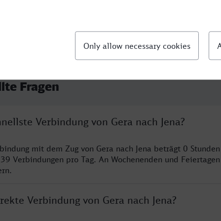
llte Fragen
hnellste Verbindung von Gera nach Jena?
rbindung mit dem Zug von Gera nach Jena beträgt 0 Stunde
 39 Verbindungen pro Tag. An Wochenenden und Feiertagen 
ern.
irekte Verbindung von Gera nach Jena?