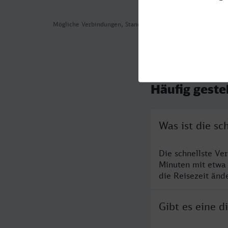
Mögliche Verbindungen, Stand: 2026-08-03 04:31
Häufig geste
Was ist die sc
Die schnellste Ve
Minuten mit etwa
die Reisezeit änd
Gibt es eine d