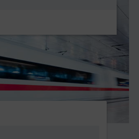
Metanavigatio