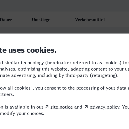
Dauer
Umstiege
Verkehrsmittel
0:37
1
RE
1:00
1
RE,EB
0:45
1
ABR,RE