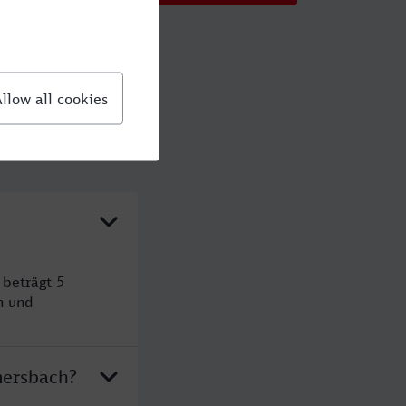
beträgt 5
n und
mersbach?