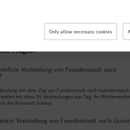
llte Fragen
chnellste Verbindung von Freudenstadt nach
?
erbindung mit dem Zug von Freudenstadt nach Gummersbach 
inuten mit etwa 34 Verbindungen pro Tag. An Wochenende
ich die Reisezeit ändern.
direkte Verbindung von Freudenstadt nach Gum