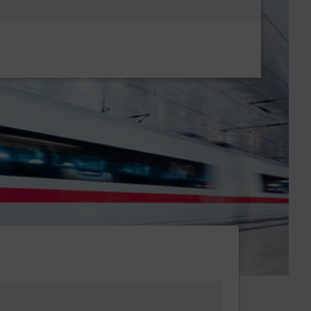
Metanavigatio