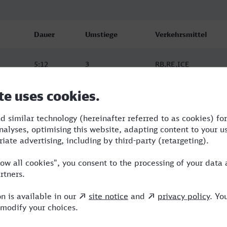
Dauer
Umstiege
Verkehrsmittel
5:12
3
RB,RE,ICE
5:24
2
RB,RE,ICE
6:22
4
RB,RE,ICE,NX