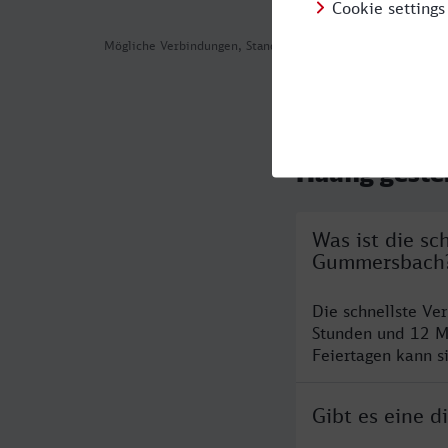
Mögliche Verbindungen, Stand: 2026-08-05 16:43
Häufig geste
Was ist die s
Gummersbach
Die schnellste V
Stunden und 12 M
Feiertagen kann s
Gibt es eine 