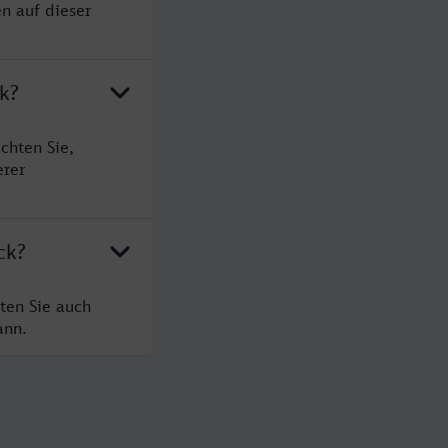
n auf dieser
k?
chten Sie,
erer
ck?
ten Sie auch
ann.