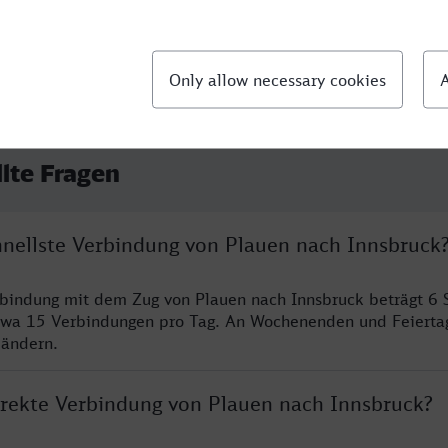
llte Fragen
chnellste Verbindung von Plauen nach Innsbruck
rbindung mit dem Zug von Plauen nach Innsbruck beträgt 6
twa 15 Verbindungen pro Tag. An Wochenenden und Feierta
 ändern.
direkte Verbindung von Plauen nach Innsbruck?