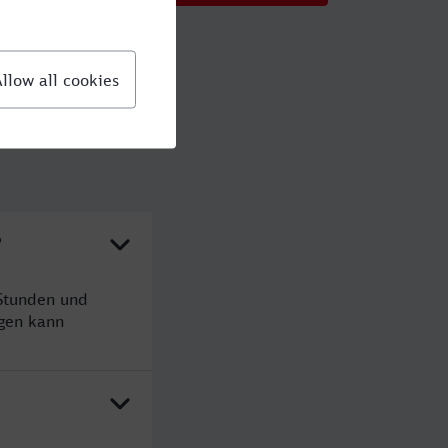
?
 Stunden und
gen kann