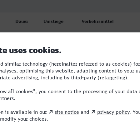
Dauer
Umstiege
Verkehrsmittel
6:19
3
RE,RJ,ICE,MRB
6:19
3
RE,RJ,ICE,MRB
11:41
6
BUS,RE,BRB,REX,ICE,MRB