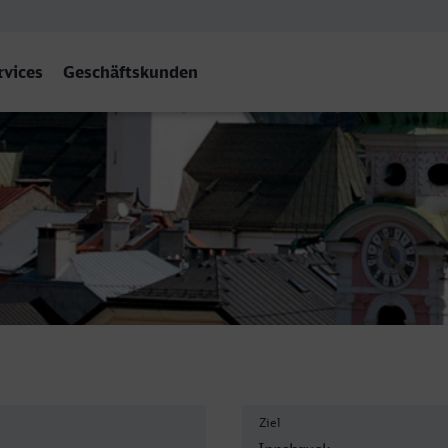
rvices
Geschäftskunden
sbruck Hbf
Ziel