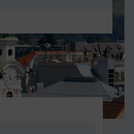
Metanavigatio