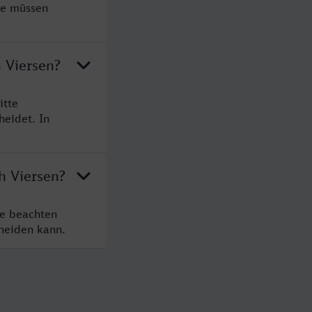
ie müssen
h Viersen?
itte
heidet. In
h Viersen?
te beachten
cheiden kann.