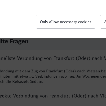
llte Fragen
hnellste Verbindung von Frankfurt (Oder) nach 
rbindung mit dem Zug von Frankfurt (Oder) nach Viersen be
inuten mit etwa 31 Verbindungen pro Tag. An Wochenende
ich die Reisezeit ändern.
irekte Verbindung von Frankfurt (Oder) nach Vi