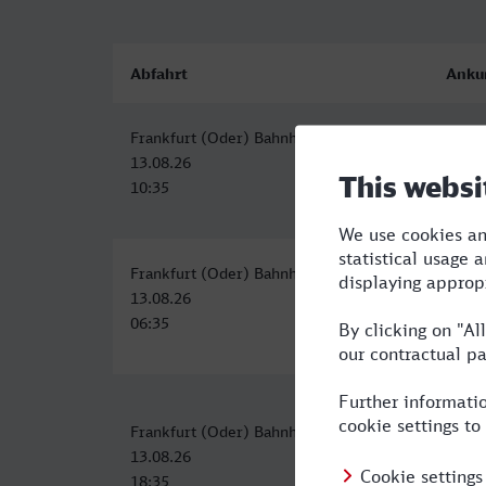
Abfahrt
Anku
Frankfurt (Oder) Bahnhof
Viers
13.08.26
13.08
10:35
18:12
Frankfurt (Oder) Bahnhof
Viers
13.08.26
13.08
06:35
15:12
Frankfurt (Oder) Bahnhof
Viers
13.08.26
14.08
18:35
07:28