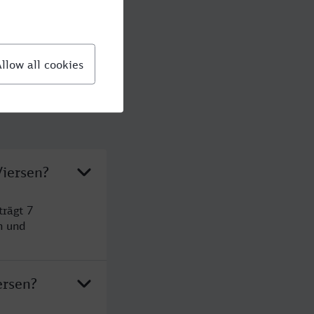
Viersen?
trägt 7
n und
ersen?