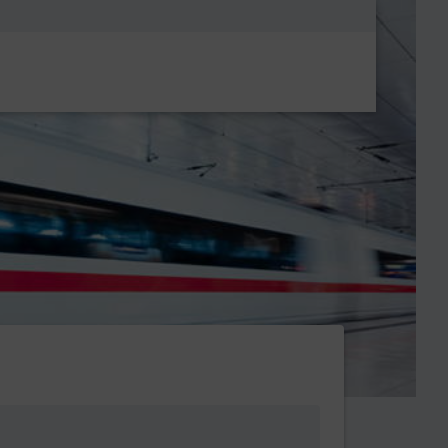
Metanavigatio