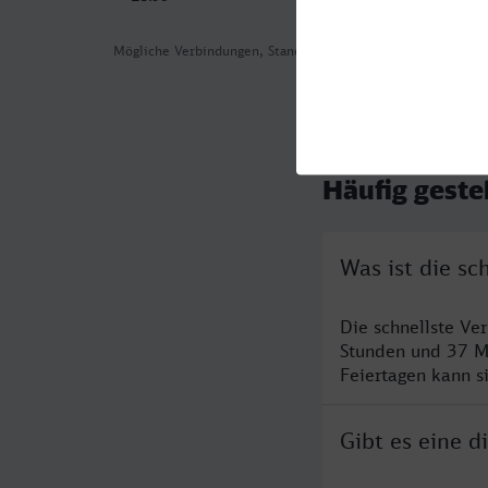
Mögliche Verbindungen, Stand: 2026-07-30 05:05
Häufig geste
Was ist die sc
Die schnellste Ve
Stunden und 37 M
Feiertagen kann s
Gibt es eine d