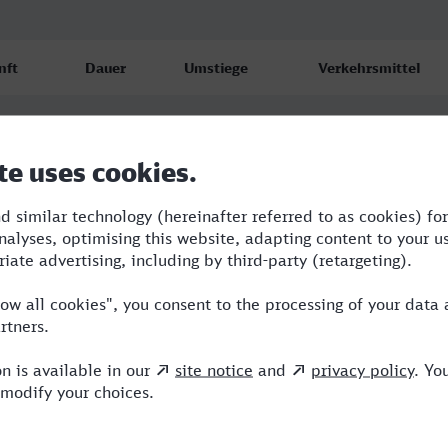
nft
Dauer
Umstiege
Verkehrsmittel
en
7:37
2
RB,BUS,FLX
.26
en
8:37
3
RB,BUS,RE,ICE
.26
en
12:53
4
BUS,RE,ICE
.26