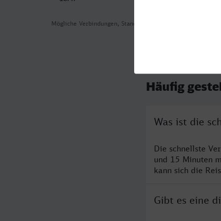
Mögliche Verbindungen, Stand: 2026-08-06 05:59
Häufig geste
Was ist die s
Die schnellste Ve
und 15 Minuten m
kann sich die Rei
Gibt es eine 