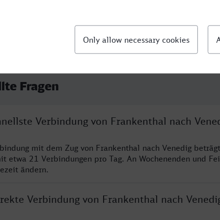
llte Fragen
chnellste Verbindung von Frankenthal nach Vene
rbindung mit dem Zug von Frankenthal nach Venedig beträg
it etwa 21 Verbindungen pro Tag. An Wochenenden und Fei
sezeit ändern.
direkte Verbindung von Frankenthal nach Venedi