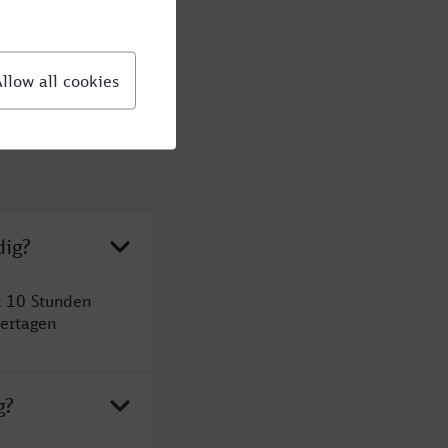
dig?
t 10 Stunden
ertagen
g?