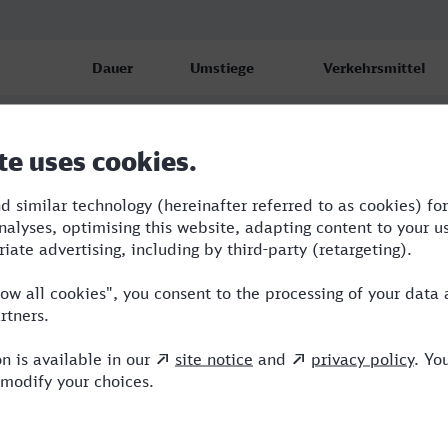
Dauer
Umstiege
Verkehrsmittel
10:15
4
S,RE,ECE,IC,FR
11:06
2
RB,RJ,ICE
17:16
4
R,RE,ICE,FR