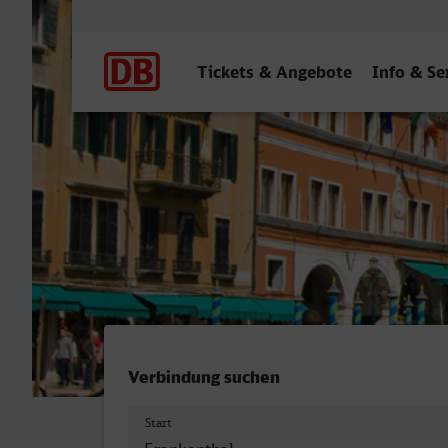
Hauptnavigation
Tickets & Angebote
Info & Se
Frankenthal Hbf - Venezia 
Verbindung suchen
Start