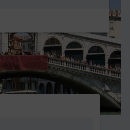
Metanavigatio