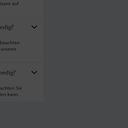
üssen auf
edig?
 beachten
 unserer
nedig?
achten Sie
den kann.