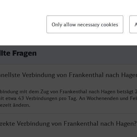
llte Fragen
chnellste Verbindung von Frankenthal nach Hage
rbindung mit dem Zug von Frankenthal nach Hagen beträgt 
it etwa 43 Verbindungen pro Tag. An Wochenenden und Fei
sezeit ändern.
direkte Verbindung von Frankenthal nach Hagen?