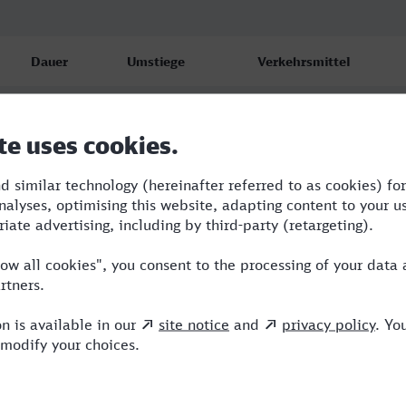
Dauer
Umstiege
Verkehrsmittel
2:55
2
VLX,S,ICE
4:12
2
RE,ICE,NX
4:11
2
RE,ICE,NX