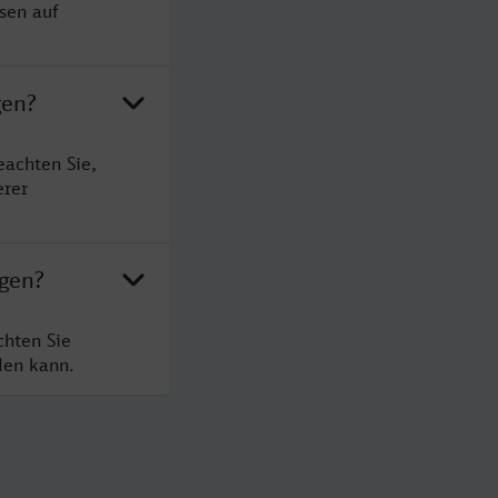
sen auf
gen?
eachten Sie,
erer
agen?
chten Sie
den kann.