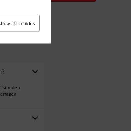
n?
2 Stunden
ertagen