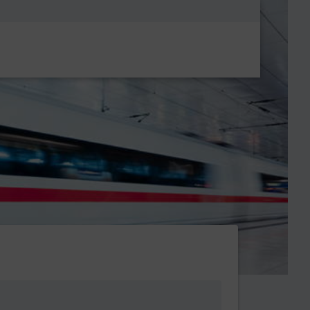
Metanavigatio