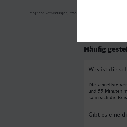
Mögliche Verbindungen, Stand: 2026-08-02 01:02
Häufig geste
Was ist die s
Die schnellste Ve
und 55 Minuten m
kann sich die Rei
Gibt es eine 