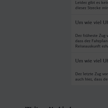
Leider gibt es ke
dieser Strecke mi
Um wie viel U
Der früheste Zug 
dass der Fahrplan
Reiseauskunft erha
Um wie viel U
Der letzte Zug vo
auch hier, dass d