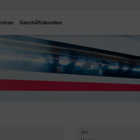
rvices
Geschäftskunden
bf
Ziel