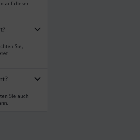
n auf dieser
t?
chten Sie,
erer
rt?
ten Sie auch
ann.