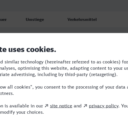
uer
Umstiege
Verkehrsmittel
32
3
STR,S,ICE
38
2
RB,ICE
24
4
RE,VLX,NX,ICE,VIA