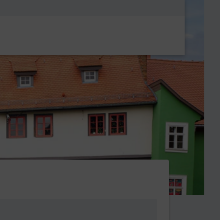
Metanavigatio