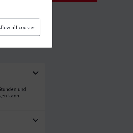
?
 Stunden und
gen kann