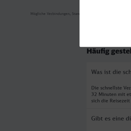
Mögliche Verbindungen, Stand: 2026-08-05 17:13
Häufig geste
Was ist die sc
Die schnellste Ve
32 Minuten mit e
sich die Reisezeit
Gibt es eine d