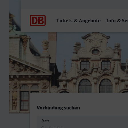
Hauptnavigation
Tickets & Angebote
Info & Se
Euskirchen - Bremerhaven
Verbindung suchen
Start