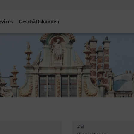
rvices
Geschäftskunden
 Hbf
Ziel