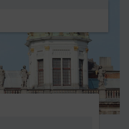
Metanavigatio