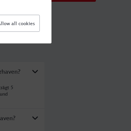
erhaven?
rägt 5
 und
haven?