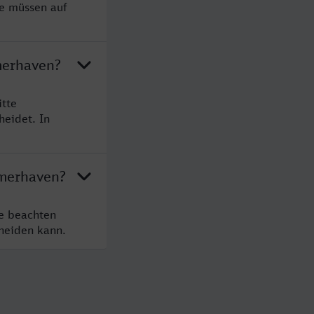
ie müssen auf
merhaven?
itte
heidet. In
emerhaven?
te beachten
cheiden kann.