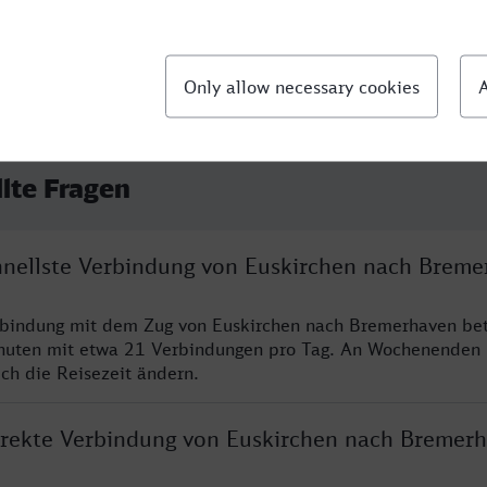
llte Fragen
chnellste Verbindung von Euskirchen nach Brem
rbindung mit dem Zug von Euskirchen nach Bremerhaven bet
nuten mit etwa 21 Verbindungen pro Tag. An Wochenenden
ich die Reisezeit ändern.
direkte Verbindung von Euskirchen nach Bremer