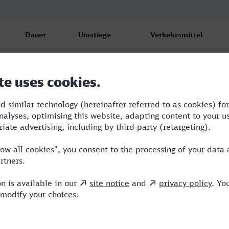
Dauer
Umstiege
Verkehrsmittel
5:01
2
RB,RE,ICE
5:01
2
RB,RE,ICE
11:50
3
EVB,RE,ICE,DB