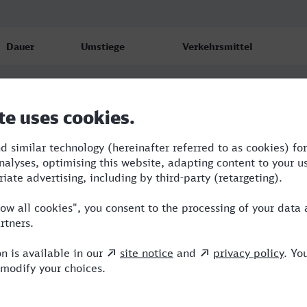
Dauer
Umstiege
Verkehrsmittel
3:04
1
ME,ICE
3:15
0
ICE
3:15
0
ICE