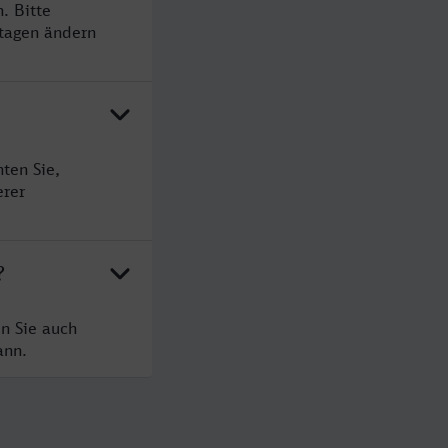
. Bitte
rtagen ändern
ten Sie,
erer
?
n Sie auch
ann.