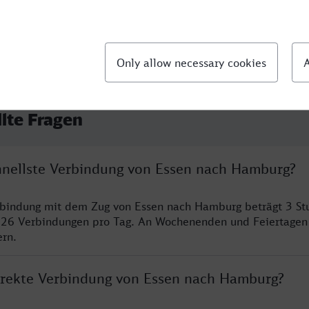
llte Fragen
chnellste Verbindung von Essen nach Hamburg?
erbindung mit dem Zug von Essen nach Hamburg beträgt 3 S
 26 Verbindungen pro Tag. An Wochenenden und Feiertagen 
ern.
direkte Verbindung von Essen nach Hamburg?