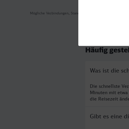
Mögliche Verbindungen, Stand: 2026-08-01 03:37
Häufig geste
Was ist die s
Die schnellste V
Minuten mit etwa
die Reisezeit änd
Gibt es eine 