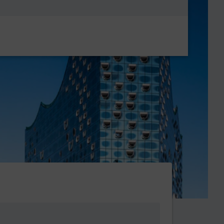
Metanavigatio