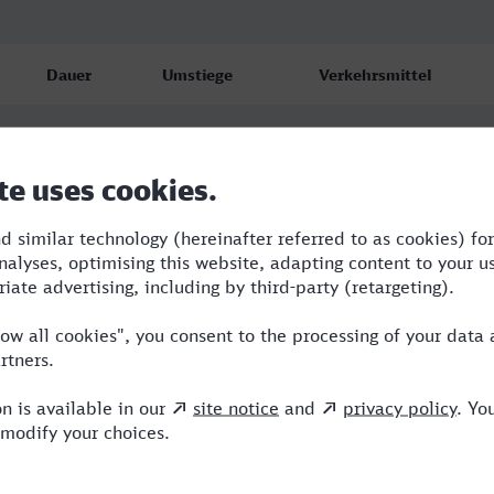
Dauer
Umstiege
Verkehrsmittel
2:07
1
RE,IC
2:43
2
RE,NX,TR
2:26
2
RE,NX,TR