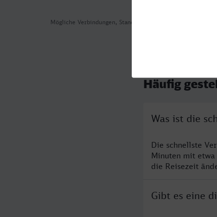
Mögliche Verbindungen, Stand: 2026-08-04 13:06
Häufig geste
Was ist die sc
Die schnellste Ve
Minuten mit etwa
die Reisezeit änd
Gibt es eine d