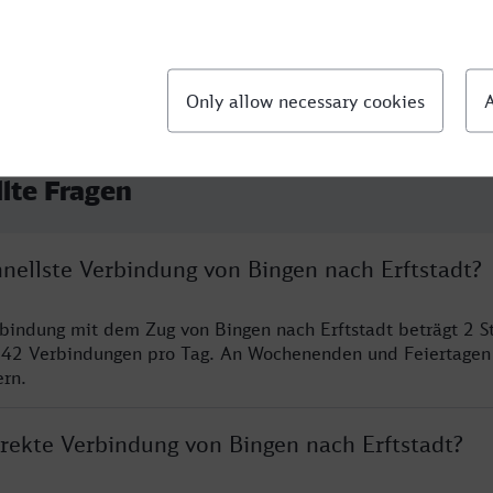
llte Fragen
hnellste Verbindung von Bingen nach Erftstadt?
rbindung mit dem Zug von Bingen nach Erftstadt beträgt 2 
 42 Verbindungen pro Tag. An Wochenenden und Feiertagen 
ern.
irekte Verbindung von Bingen nach Erftstadt?