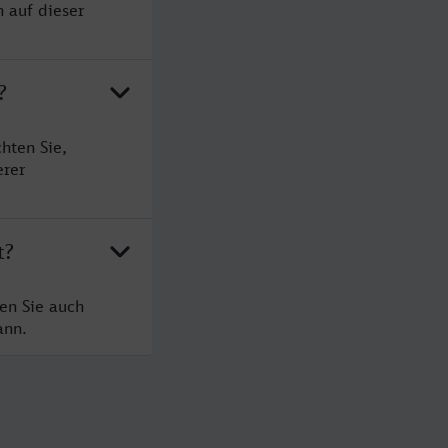
n auf dieser
?
hten Sie,
erer
t?
en Sie auch
ann.