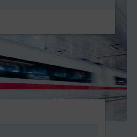
Metanavigatio