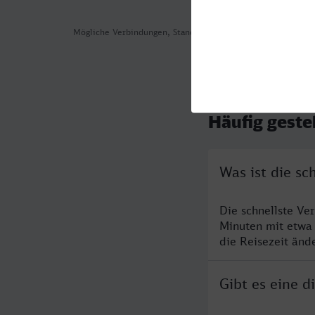
Mögliche Verbindungen, Stand: 2026-08-06 04:48
Häufig geste
Was ist die sc
Die schnellste Ve
Minuten mit etwa
die Reisezeit änd
Gibt es eine d