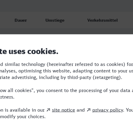
Dauer
Umstiege
Verkehrsmittel
3:58
2
ICE,NX
4:32
2
ICE,NX
4:42
3
RB,RE,ICE