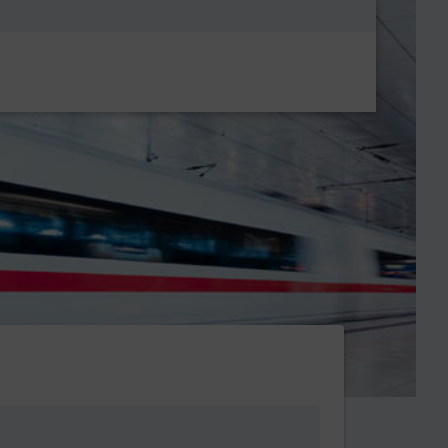
Metanavigatio