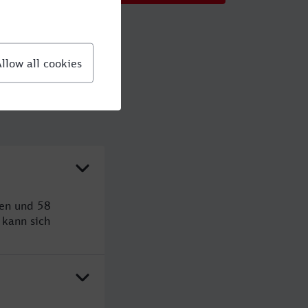
den und 58
kann sich