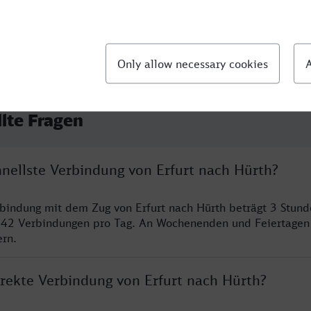
llte Fragen
hnellste Verbindung von Erfurt nach Hürth?
rbindung mit dem Zug von Erfurt nach Hürth beträgt 3 Stun
 42 Verbindungen pro Tag. An Wochenenden und Feiertagen 
ern.
irekte Verbindung von Erfurt nach Hürth?