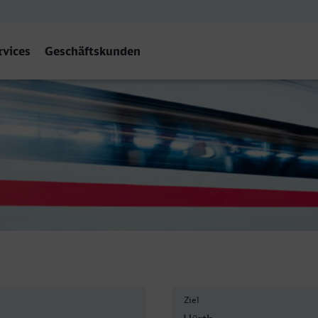
rvices
Geschäftskunden
euren
Ziel