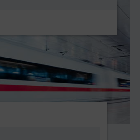
Metanavigatio
bf