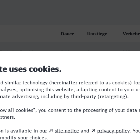
Dauer
Umstiege
Verkehr
Flughafen Fernbf
2:11
1
ICE
Flughafen Fernbf
2:13
1
ICE
Flughafen Fernbf
2:13
1
ICE