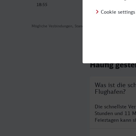
18:55
21:08
Mögliche Verbindungen, Stand: 2026-07-31 01:39
Häufig geste
Was ist die sc
Flughafen?
Die schnellste Ve
Stunden und 11 M
Feiertagen kann s