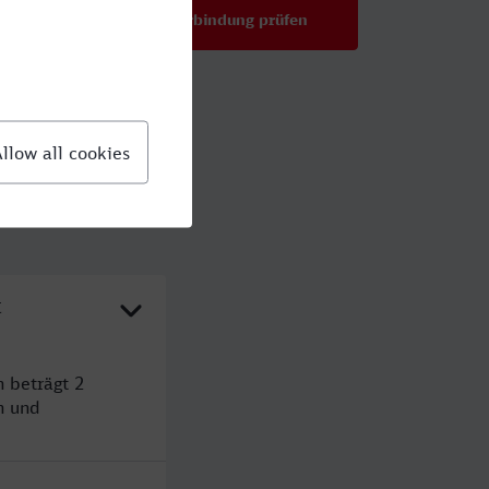
Verbindung prüfen
für Preise ab 39,99 €
t
n beträgt 2
n und