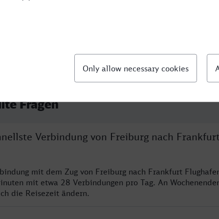
llte Fragen
hnellste Verbindung von Freiburg nach Frankfur
rbindung mit dem Zug von Freiburg nach Frankfurt Flughafe
inuten mit etwa 28 Verbindungen pro Tag. An Wochenende
ich die Reisezeit ändern.