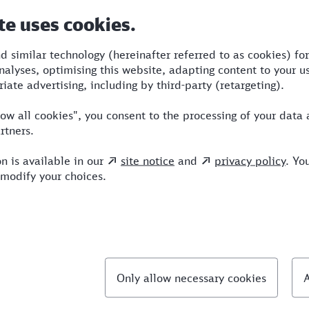
Dauer
Umstiege
Verkehrsmittel
4:41
1
S,ICE
llte Fragen
hnellste Verbindung von Erfurt nach Hattingen?