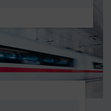
Metanavigatio