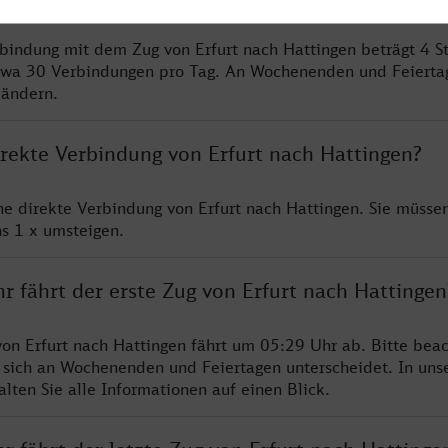
rbindung mit dem Zug von Erfurt nach Hattingen beträgt 4 
twa 30 Verbindungen pro Tag. An Wochenenden und Feierta
 ändern.
irekte Verbindung von Erfurt nach Hattingen?
ine direkte Verbindung von Erfurt nach Hattingen. Sie müssen
s 1 x umsteigen.
r fährt der erste Zug von Erfurt nach Hattingen
von Erfurt nach Hattingen fährt um 05:29 Uhr ab. Bitte beac
 sich an Wochenenden und Feiertagen unterscheidet. In uns
lten Sie alle Informationen auf einen Blick.