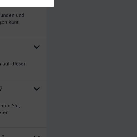
Stunden und
gen kann
 auf dieser
?
hten Sie,
erer