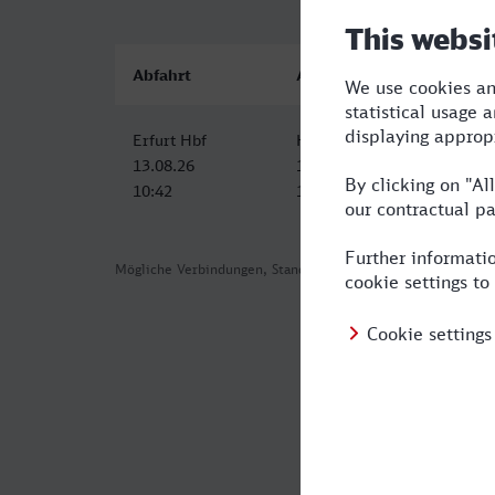
Abfahrt
Ankunft
Erfurt Hbf
Hattingen (Ruhr)
13.08.26
13.08.26
10:42
15:23
Mögliche Verbindungen, Stand: 2026-07-30 06:57
Häufig geste
Was ist die sc