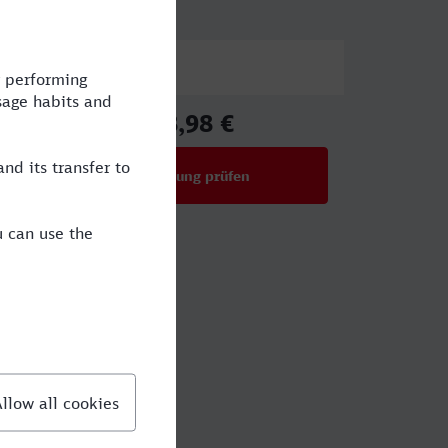
Preis
68,98 €
ab
Verbindung prüfen
für Preise ab 68,98 €