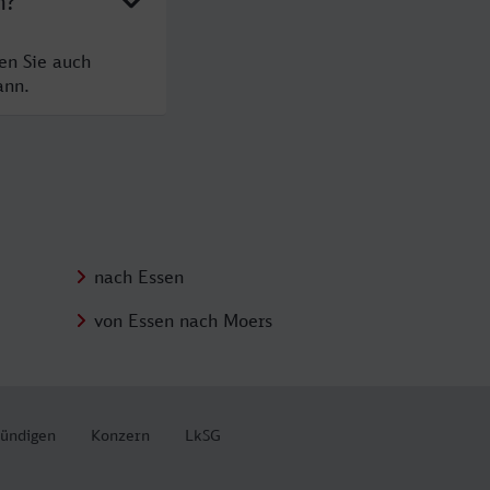
n?
en Sie auch
ann.
nach Essen
von Essen nach Moers
kündigen
Konzern
LkSG