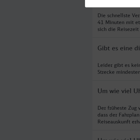
Die schnellste Ve
41 Minuten mit e
sich die Reisezeit
Gibt es eine d
Leider gibt es ke
Strecke mindesten
Um wie viel Uh
Der früheste Zug 
dass der Fahrplan
Reiseauskunft erha