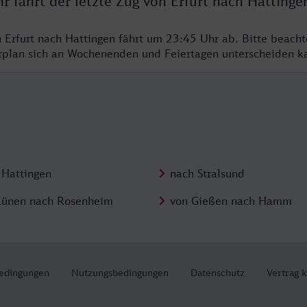
r fährt der letzte Zug von Erfurt nach Hattinge
n Erfurt nach Hattingen fährt um 23:45 Uhr ab. Bitte beacht
hrplan sich an Wochenenden und Feiertagen unterscheiden k
 Hattingen
nach Stralsund
Lünen nach Rosenheim
von Gießen nach Hamm
edingungen
Nutzungsbedingungen
Datenschutz
Vertrag 