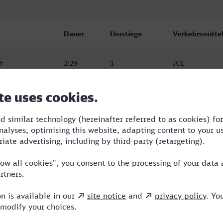
Dauer
Umstiege
Verkehrsmitte
f
2:29
1
ICE
f
2:39
0
ICE
f
2:40
0
ICE