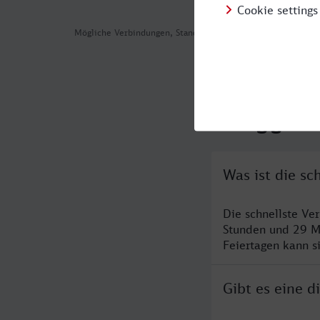
Mögliche Verbindungen, Stand: 2026-08-02 01:13
Häufig geste
Was ist die sc
Die schnellste Ve
Stunden und 29 M
Feiertagen kann s
Gibt es eine d