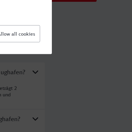
lughafen?
eträgt 2
n und
ughafen?