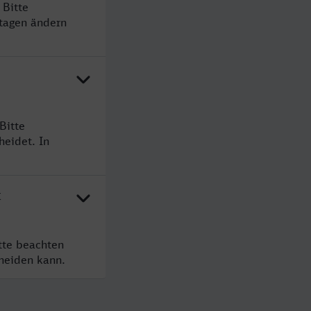
 Bitte
rtagen ändern
Bitte
heidet. In
t
tte beachten
cheiden kann.