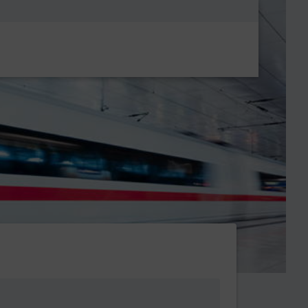
Metanavigatio