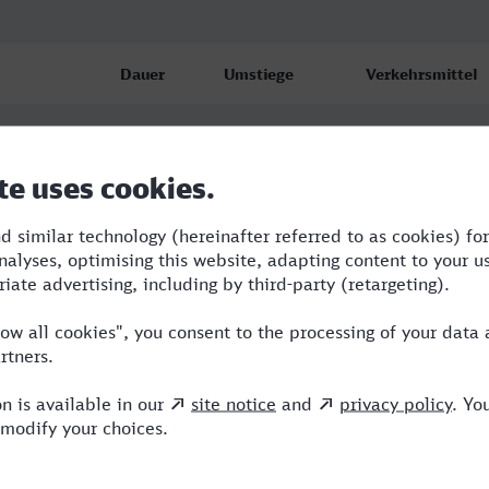
Dauer
Umstiege
Verkehrsmittel
5:35
2
RE,FLX,S
6:20
2
RE,RRB,ICE
p
5:42
2
BUS,RE,ICE