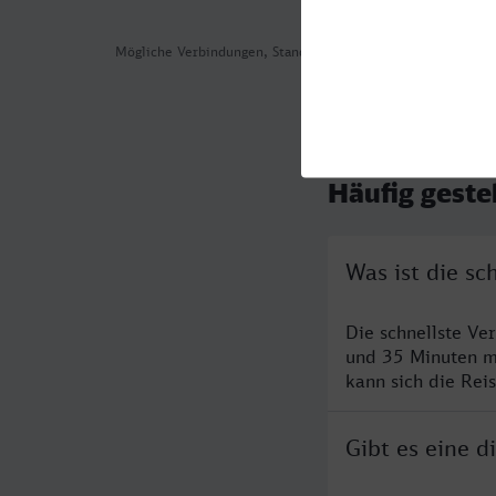
Mögliche Verbindungen, Stand: 2026-08-06 03:11
Häufig geste
Was ist die s
Die schnellste Ve
und 35 Minuten m
kann sich die Rei
Gibt es eine 