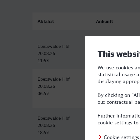
Abfahrt
Ankunft
Eberswalde Hbf
Bottrop Hbf
20.08.26
20.08.26
11:53
17:28
Eberswalde Hbf
Bottrop Hbf
20.08.26
20.08.26
06:53
13:13
Eberswalde Hbf
Hauptbahnhof, Bottro
20.08.26
21.08.26
18:53
00:35