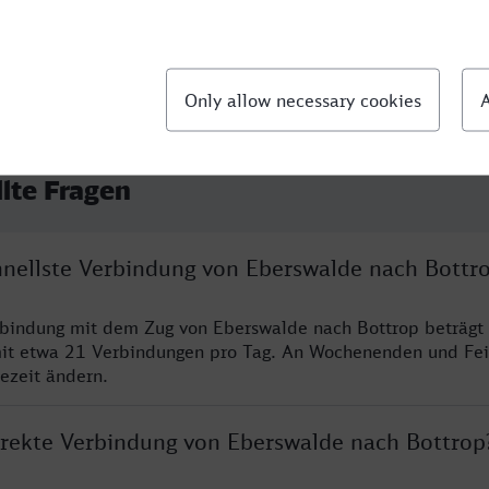
llte Fragen
chnellste Verbindung von Eberswalde nach Bottr
rbindung mit dem Zug von Eberswalde nach Bottrop beträgt
it etwa 21 Verbindungen pro Tag. An Wochenenden und Fei
sezeit ändern.
direkte Verbindung von Eberswalde nach Bottrop