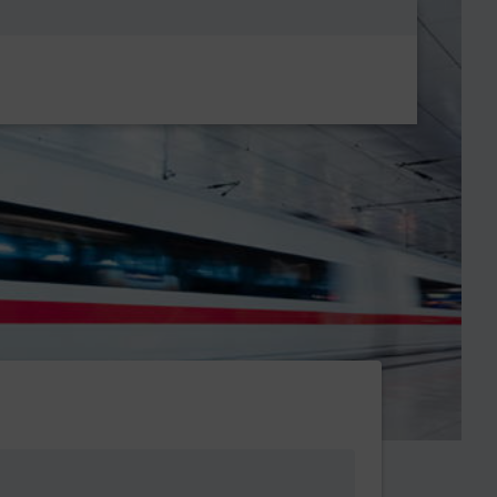
Metanavigatio