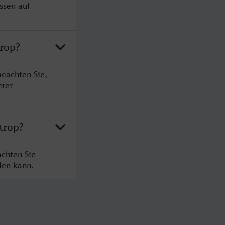
ssen auf
trop?
beachten Sie,
erer
trop?
achten Sie
den kann.