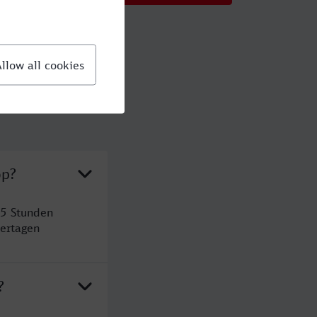
op?
 5 Stunden
ertagen
?