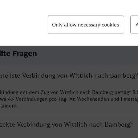
llte Fragen
chnellste Verbindung von Wittlich nach Bamberg?
rbindung mit dem Zug von Wittlich nach Bamberg beträgt 5
twa 43 Verbindungen pro Tag. An Wochenenden und Feierta
 ändern.
direkte Verbindung von Wittlich nach Bamberg?