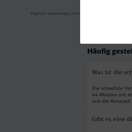
Mögliche Verbindungen, Stand: 2026-08-04 06:18
Häufig geste
Was ist die s
Die schnellste Ve
44 Minuten mit e
sich die Reisezeit
Gibt es eine 