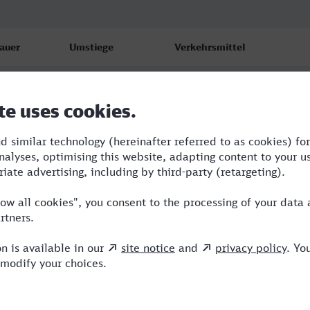
auer
Umstiege
Verkehrsmittel
:44
2
RE,ICE
:46
2
RE,ICE
0:16
3
RE,ICE,EB