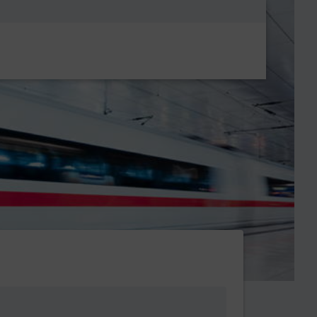
Metanavigatio