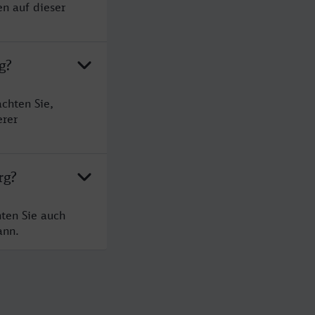
en auf dieser
g?
chten Sie,
erer
rg?
ten Sie auch
ann.