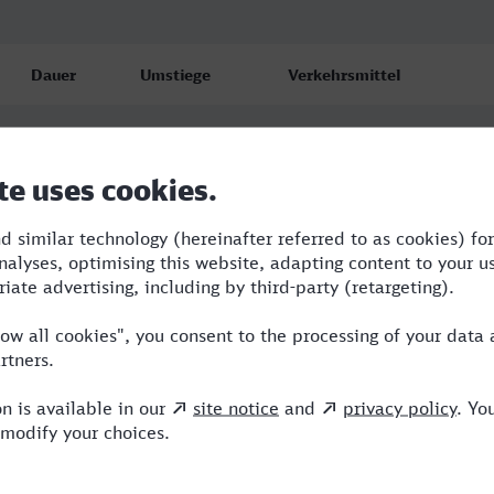
Dauer
Umstiege
Verkehrsmittel
6:32
3
RE,ICE,IC,MRB
7:32
4
CAN,RE,ICE,NX,MRB
12:32
5
RB,RE,ICE,MRB