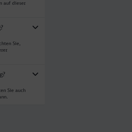
n auf dieser
g?
hten Sie,
erer
g?
ten Sie auch
ann.