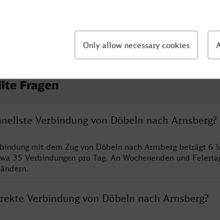
llte Fragen
chnellste Verbindung von Döbeln nach Arnsberg?
rbindung mit dem Zug von Döbeln nach Arnsberg beträgt 6 
twa 35 Verbindungen pro Tag. An Wochenenden und Feierta
 ändern.
direkte Verbindung von Döbeln nach Arnsberg?