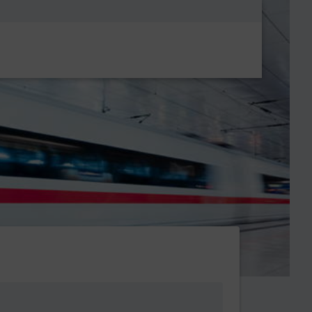
Metanavigatio