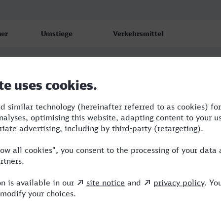
er
Umstiege
Verkehrsmittel
0
4
RE,ERB,NX,ICE
6
5
RE,ERB,ARV,NX,ICE
40
3
RE,ERB,NX,ICE