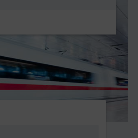
Metanavigatio