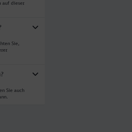
 auf dieser
?
hten Sie,
erer
u?
en Sie auch
ann.