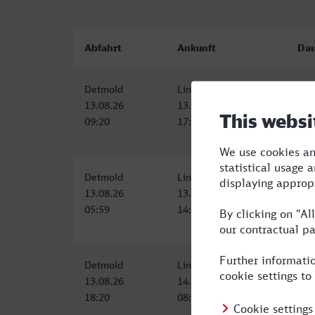
Abfahrt
Ankunft
Dau
Detmold
Lindau-Insel
7:4
13.08.26
13.08.26
09:20
17:00
Detmold
Lindau-Insel
8:1
13.08.26
13.08.26
05:59
14:15
Detmold
Lindau-Insel
13:
13.08.26
14.08.26
18:20
08:00