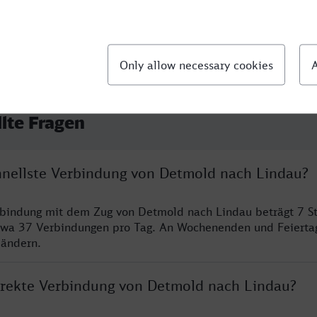
llte Fragen
chnellste Verbindung von Detmold nach Lindau?
rbindung mit dem Zug von Detmold nach Lindau beträgt 7 S
twa 37 Verbindungen pro Tag. An Wochenenden und Feierta
 ändern.
direkte Verbindung von Detmold nach Lindau?