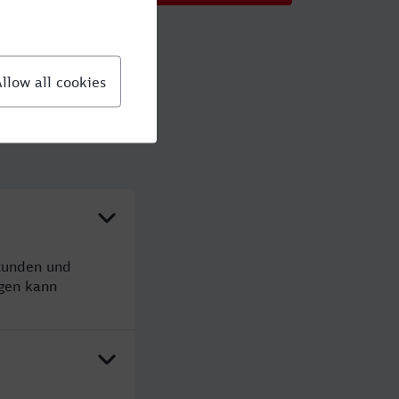
tunden und
gen kann