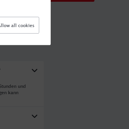
?
 Stunden und
gen kann