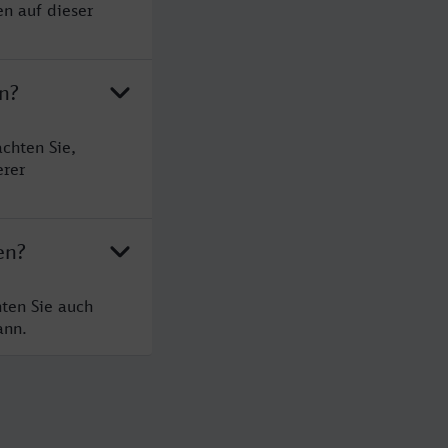
en auf dieser
n?
chten Sie,
erer
en?
ten Sie auch
ann.