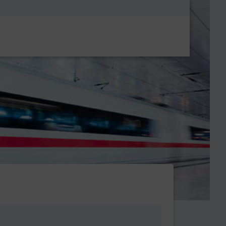
Metanavigatio