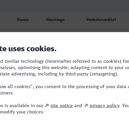
Dauer
Umstiege
Verkehrsmittel
6:11
3
RB,BUS,ICE
6:11
3
RB,BUS,ICE
6:15
3
RB,BUS,ICE