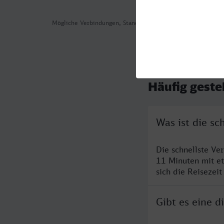
Mögliche Verbindungen, Stand: 2026-08-08 02:16
Häufig geste
Was ist die s
Die schnellste Ve
11 Minuten mit e
sich die Reisezeit
Gibt es eine 