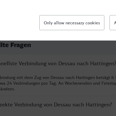
llte Fragen
chnellste Verbindung von Dessau nach Hattingen
rbindung mit dem Zug von Dessau nach Hattingen beträgt 6
twa 24 Verbindungen pro Tag. An Wochenenden und Feierta
 ändern.
direkte Verbindung von Dessau nach Hattingen?