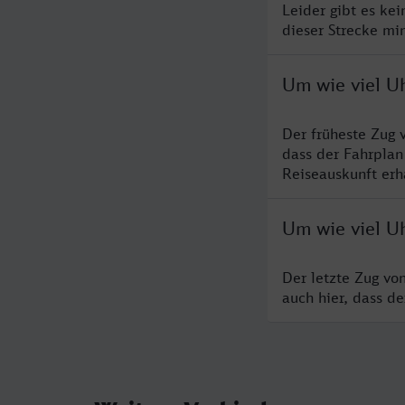
Leider gibt es ke
dieser Strecke mi
Um wie viel U
Der früheste Zug 
dass der Fahrplan
Reiseauskunft erha
Um wie viel U
Der letzte Zug vo
auch hier, dass d