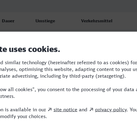
Dauer
Umstiege
Verkehrsmittel
4:47
2
RSU,OE,ICE
5:04
1
RSU,ICE
9:47
2
RE,RSU,OE