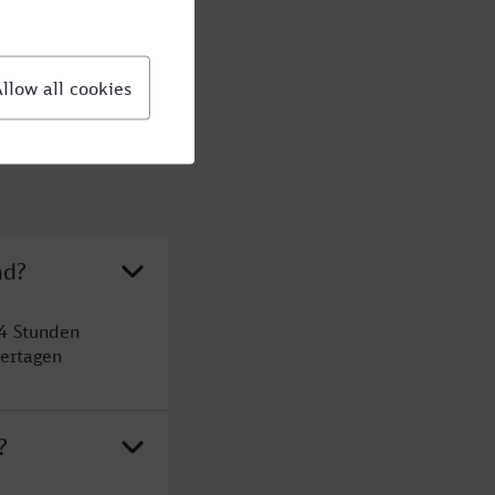
nd?
 4 Stunden
ertagen
?