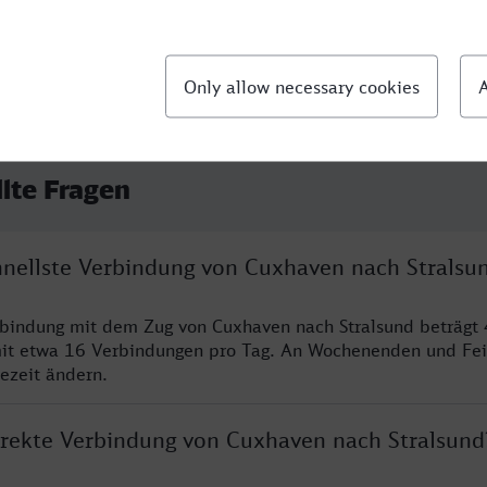
llte Fragen
chnellste Verbindung von Cuxhaven nach Stralsu
rbindung mit dem Zug von Cuxhaven nach Stralsund beträgt
it etwa 16 Verbindungen pro Tag. An Wochenenden und Fei
sezeit ändern.
direkte Verbindung von Cuxhaven nach Stralsund