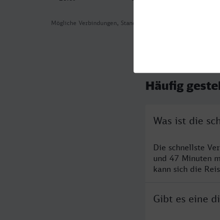
Mögliche Verbindungen, Stand: 2026-07-31 00:36
Häufig geste
Was ist die s
Die schnellste Ve
und 47 Minuten m
kann sich die Rei
Gibt es eine 