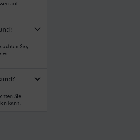
ssen auf
sund?
eachten Sie,
erer
sund?
chten Sie
den kann.