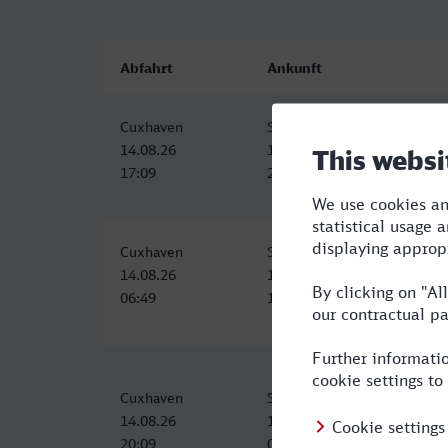
Abfahrt
Ankunft
Cuxhaven
Stralsund Hbf
14.08.26
14.08.26
17:09
21:56
Cuxhaven
Stralsund Hbf
14.08.26
14.08.26
06:49
11:53
Cuxhaven
Stralsund Hbf
14.08.26
15.08.26
20:09
05:56