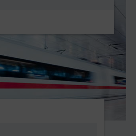
Metanavigatio