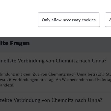
llte Fragen
chnellste Verbindung von Chemnitz nach Unna?
erbindung mit dem Zug von Chemnitz nach Unna beträgt 5 S
twa 26 Verbindungen pro Tag. An Wochenenden und Feierta
 ändern.
direkte Verbindung von Chemnitz nach Unna?