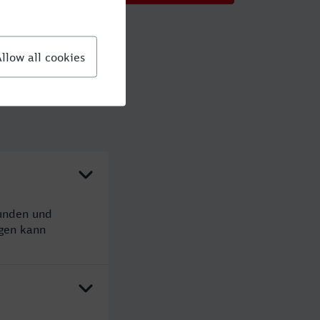
tunden und
gen kann