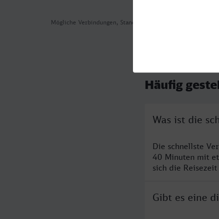
Mögliche Verbindungen, Stand: 2026-08-05 05:23
Häufig geste
Was ist die s
Die schnellste V
40 Minuten mit e
sich die Reisezeit
Gibt es eine 