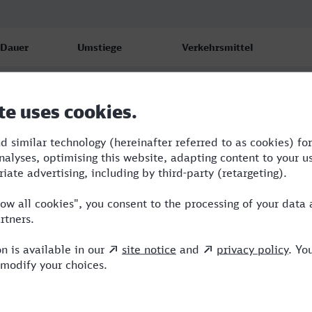
Dauer
Umstiege
Verkehrsmittel
5:40
3
ICE,IC,NX,MRB
7:11
4
ICE,NX,MRB
10:40
4
ICE,NX,MRB