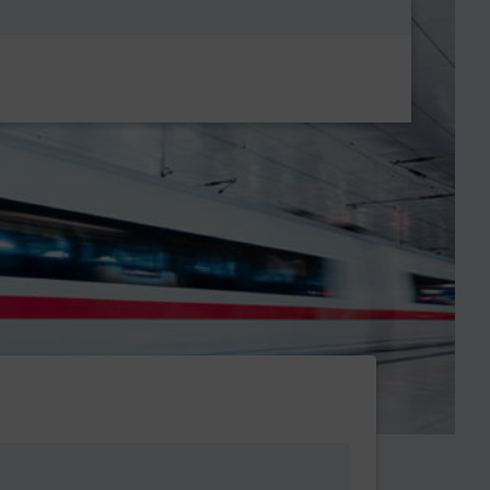
Metanavigatio