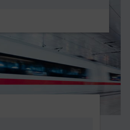
Metanavigatio