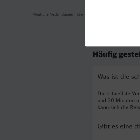
Mögliche Verbindungen, Stand: 2026-08-02 05:30
Häufig geste
Was ist die sc
Die schnellste Ve
und 20 Minuten m
kann sich die Rei
Gibt es eine d