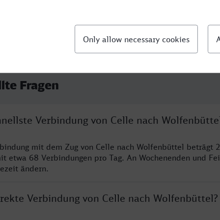
llte Fragen
hnellste Verbindung von Celle nach Wolfenbütte
rbindung mit dem Zug von Celle nach Wolfenbüttel beträgt 
it etwa 68 Verbindungen pro Tag. An Wochenenden und Fei
sezeit ändern.
irekte Verbindung von Celle nach Wolfenbüttel?