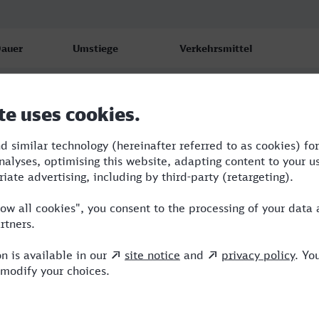
auer
Umstiege
Verkehrsmittel
:20
3
RB,RE,ENO,ICE
:45
2
BUS,ME,ERX
:20
3
RB,ENO,ME,ICE