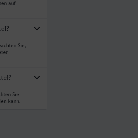
sen auf
tel?
eachten Sie,
erer
tel?
chten Sie
den kann.