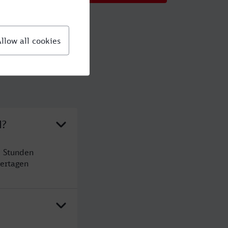
l?
2 Stunden
ertagen