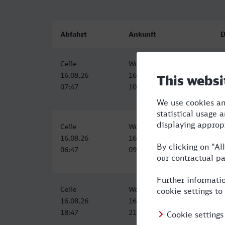
Abfahrt
Ankunft
D
Celle
Wolfenbüttel
2
16.08.26
16.08.26
07:47
10:07
Celle
Wolfenbüttel
2
16.08.26
16.08.26
06:47
09:32
Celle
Wolfenbüttel
2
16.08.26
16.08.26
18:47
21:07