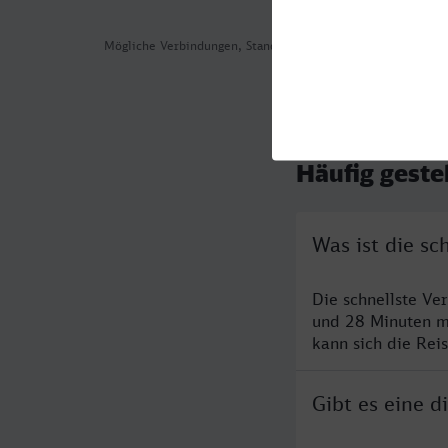
Mögliche Verbindungen, Stand: 2026-08-05 07:05
Häufig geste
Was ist die s
Die schnellste Ve
und 28 Minuten m
kann sich die Rei
Gibt es eine 