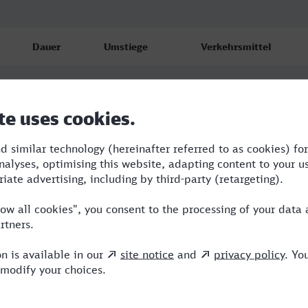
Dauer
Umstiege
Verkehrsmittel
3:28
2
RE,ICE,VIA
3:50
2
RE,ICE,NX
3:49
2
RE,ICE,NX