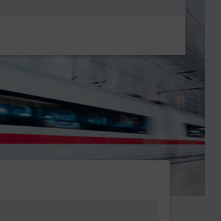
Metanavigatio