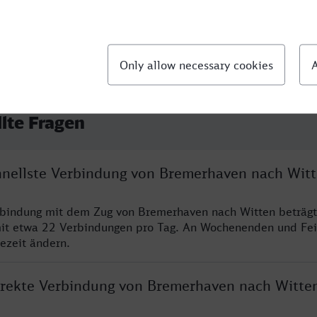
llte Fragen
chnellste Verbindung von Bremerhaven nach Wit
rbindung mit dem Zug von Bremerhaven nach Witten beträgt
it etwa 22 Verbindungen pro Tag. An Wochenenden und Fei
sezeit ändern.
direkte Verbindung von Bremerhaven nach Witte