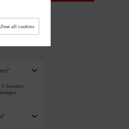
ten?
 3 Stunden
ertagen
n?