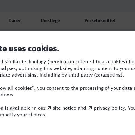
Dauer
Umstiege
Verkehrsmittel
4:10
1
RB,ICE
4:10
1
RB,ICE
5:10
1
RB,ICE