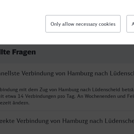
llte Fragen
chnellste Verbindung von Hamburg nach Lüdensc
erbindung mit dem Zug von Hamburg nach Lüdenscheid beträ
it etwa 14 Verbindungen pro Tag. An Wochenenden und Fei
sezeit ändern.
direkte Verbindung von Hamburg nach Lüdensche