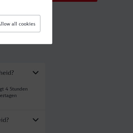
heid?
gt 4 Stunden
ertagen
id?