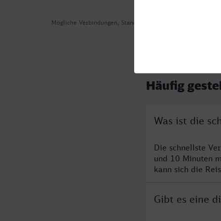
Mögliche Verbindungen, Stand: 2026-08-05 04:56
Häufig geste
Was ist die s
Die schnellste V
und 10 Minuten m
kann sich die Rei
Gibt es eine 