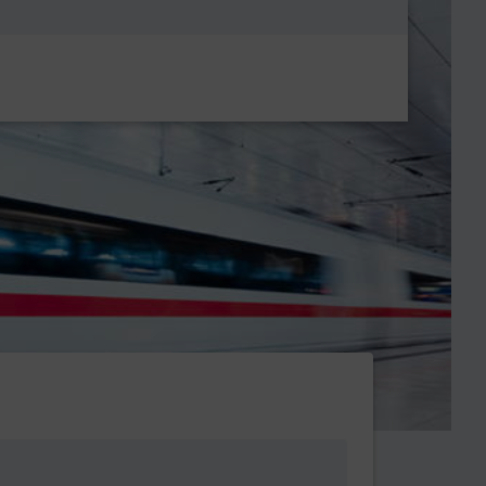
Metanavigatio