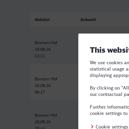
Abfahrt
Ankunft
Bremen Hbf
Marseille-St-Charles
18.08.26
18.08.26
12:11
23:48
Bremen Hbf
Marseille-St-Charles
18.08.26
18.08.26
06:17
18:29
Bremen Hbf
Marseille-St-Charles
18.08.26
19.08.26
20:44
13:14