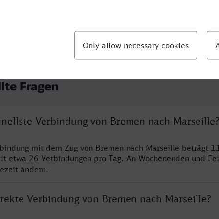
llte Fragen
chnellste Verbindung von Bremen nach Marseille
rbindung mit dem Zug von Bremen nach Marseille beträgt 1
it etwa 26 Verbindungen pro Tag. An Wochenenden und Fei
sezeit ändern.
direkte Verbindung von Bremen nach Marseille?