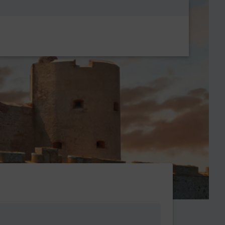
Metanavigatio