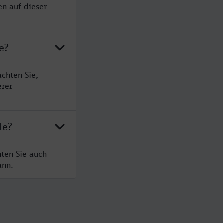
en auf dieser
e?
chten Sie,
erer
le?
hten Sie auch
ann.