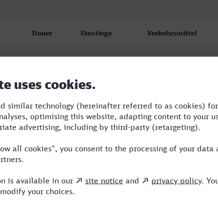
Dauer
Umstiege
Verkehrsmittel
11:37
3
TGV,ICE
12:12
3
TGV,RE,ICE,FR
16:30
5
SWE,TGV,RE,ICE