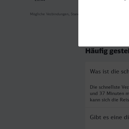
Mögliche Verbindungen, Stand: 2026-08-04 01:06
Häufig geste
Was ist die s
Die schnellste Ve
und 37 Minuten m
kann sich die Rei
Gibt es eine 