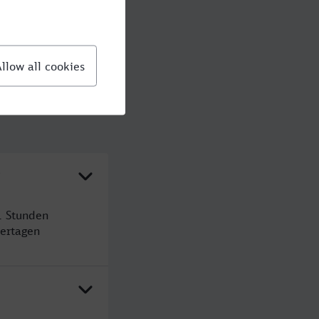
?
1 Stunden
ertagen