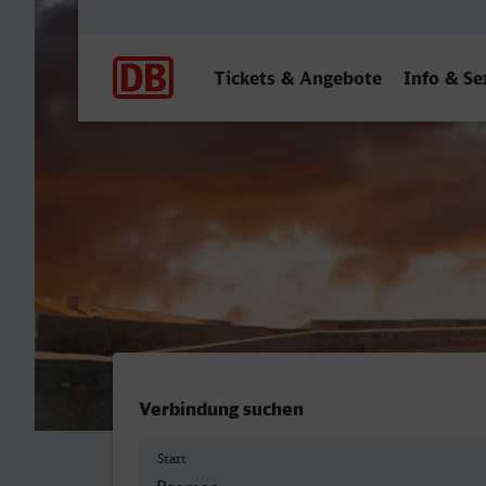
Hauptnavigation
Tickets & Angebote
Info & Se
Bremen Hbf - Marseille-St-
Verbindung suchen
Start