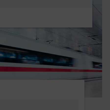
Metanavigatio