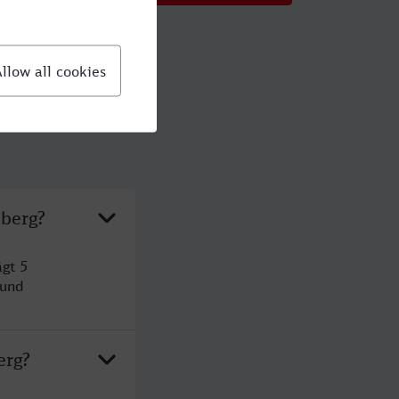
mberg?
gt 5
 und
erg?