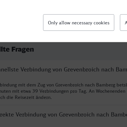
llte Fragen
chnellste Verbindung von Grevenbroich nach Ba
rbindung mit dem Zug von Grevenbroich nach Bamberg beträ
nuten mit etwa 39 Verbindungen pro Tag. An Wochenenden
ich die Reisezeit ändern.
direkte Verbindung von Grevenbroich nach Bamb