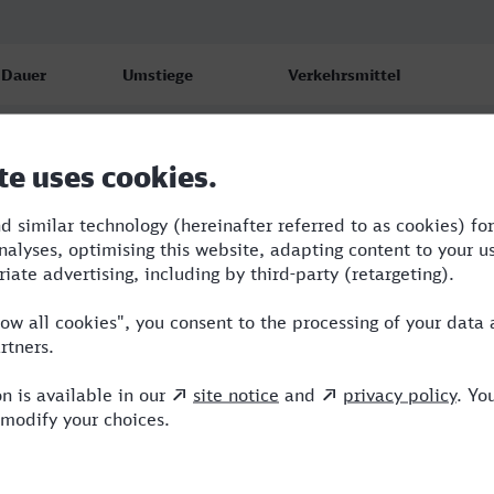
Dauer
Umstiege
Verkehrsmittel
5:03
2
RE,ICE
5:17
3
RB,RE,ICE
5:18
2
RE,ICE,VIA