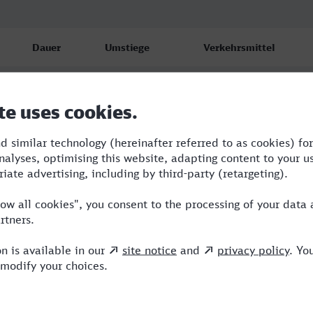
Dauer
Umstiege
Verkehrsmittel
2:58
1
S,ICE
3:21
2
RE,ICE
5:39
3
RB,RE,ICE