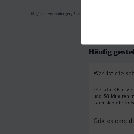
Mögliche Verbindungen, Stand: 2026-08-01 02:54
Häufig geste
Was ist die s
Die schnellste V
und 58 Minuten m
kann sich die Rei
Gibt es eine 