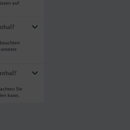
üssen auf
nthal?
 beachten
 unserer
nthal?
achten Sie
den kann.