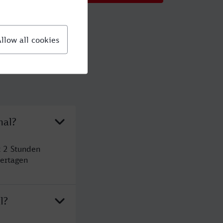
hal?
t 2 Stunden
ertagen
l?