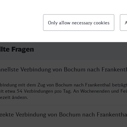
llte Fragen
chnellste Verbindung von Bochum nach Frankent
erbindung mit dem Zug von Bochum nach Frankenthal beträg
it etwa 54 Verbindungen pro Tag. An Wochenenden und Fei
sezeit ändern.
direkte Verbindung von Bochum nach Frankentha