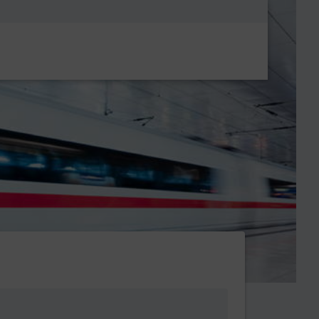
Metanavigatio