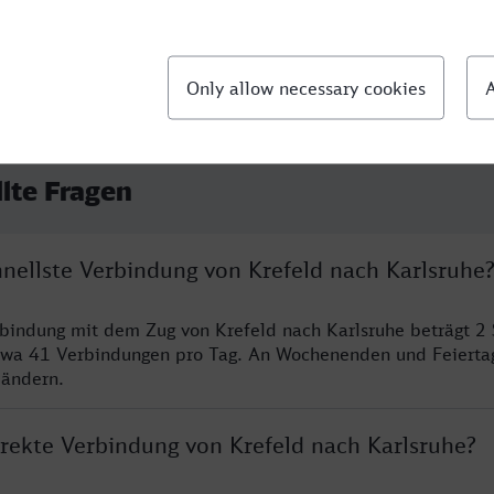
llte Fragen
hnellste Verbindung von Krefeld nach Karlsruhe
rbindung mit dem Zug von Krefeld nach Karlsruhe beträgt 2
twa 41 Verbindungen pro Tag. An Wochenenden und Feierta
 ändern.
irekte Verbindung von Krefeld nach Karlsruhe?