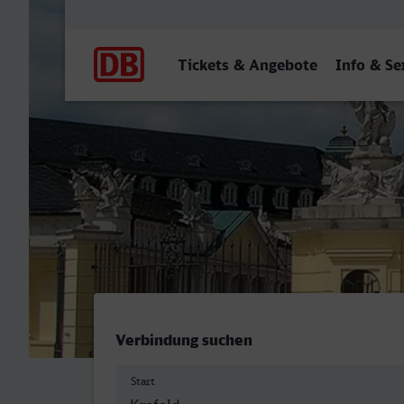
Hauptnavigation
Tickets & Angebote
Info & Se
Krefeld Hbf - Karlsruhe Hb
Verbindung suchen
Start