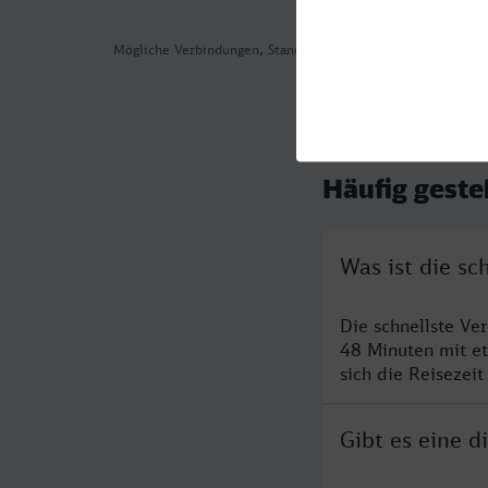
Mögliche Verbindungen, Stand: 2026-08-04 00:55
Häufig geste
Was ist die sc
Die schnellste Ve
48 Minuten mit e
sich die Reisezeit
Gibt es eine d