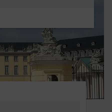
Metanavigatio