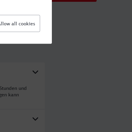
?
 Stunden und
gen kann