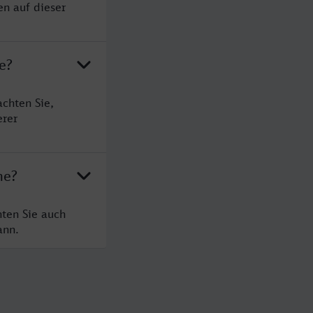
en auf dieser
e?
achten Sie,
erer
he?
hten Sie auch
ann.