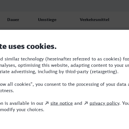
Dauer
Umstiege
Verkehrsmittel
2:48
2
NX,ICE
3:24
2
NX,ICE
2:48
2
ECE,NX,ICE