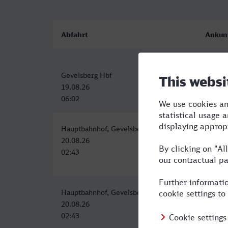
Abfahrt
Ankun
Gevelsberg Hbf
Bielef
19.08.26
19.08.
06:02
07:57
Hauptbahnhof, Gevelsberg
Bielef
20.08.26
20.08.
02:43
06:57
Hauptbahnhof, Gevelsberg
Bielef
20.08.26
20.08.
02:43
06:57