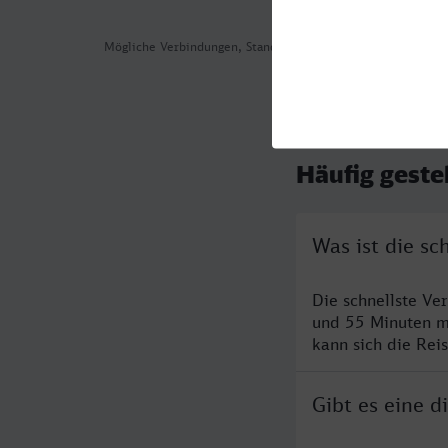
Mögliche Verbindungen, Stand: 2026-08-05 05:22
Häufig geste
Was ist die sc
Die schnellste Ve
und 55 Minuten m
kann sich die Rei
Gibt es eine d