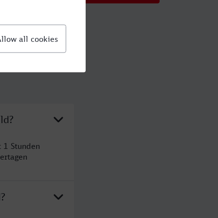
ld?
t 1 Stunden
ertagen
d?