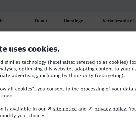
ft
Dauer
Umstiege
Verkehrsmittel
eld Hbf
1:55
2
S,NX
26
eld Hbf
4:14
2
BUS,ICE,NX
26
eld Hbf
4:14
2
BUS,ICE,NX
26