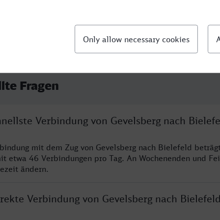
llte Fragen
hnellste Verbindung von Gevelsberg nach Bielefe
rbindung mit dem Zug von Gevelsberg nach Bielefeld beträg
it etwa 46 Verbindungen pro Tag. An Wochenenden und Fei
sezeit ändern.
irekte Verbindung von Gevelsberg nach Bielefel