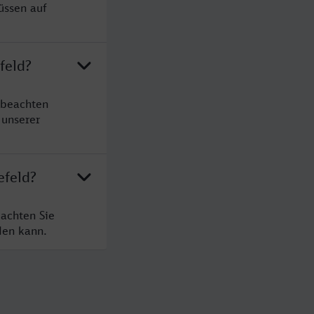
üssen auf
feld?
 beachten
 unserer
efeld?
eachten Sie
den kann.