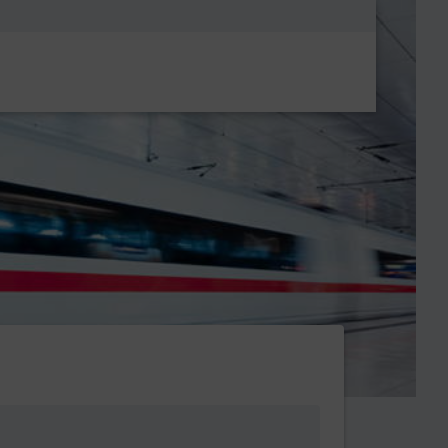
Metanavigatio