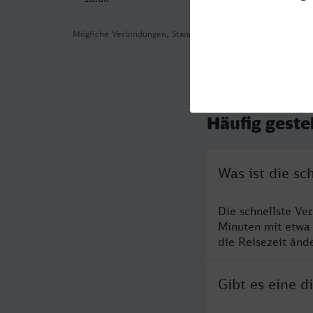
Mögliche Verbindungen, Stand: 2026-08-01 02:03
Häufig geste
Was ist die sc
Die schnellste Ve
Minuten mit etwa
die Reisezeit änd
Gibt es eine d