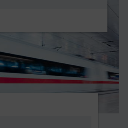
Metanavigatio