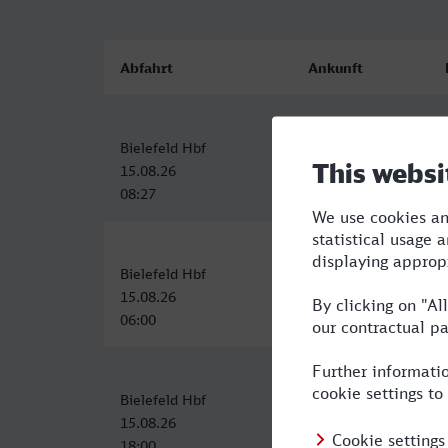
Abfahrt
Ankunft
Bielefeld Hbf
Unna
15.08.26
15.08.26
08:27
09:36
Bielefeld Hbf
Unna
15.08.26
15.08.26
06:00
07:11
Bielefeld Hbf
Unna
15.08.26
15.08.26
18:00
19:11