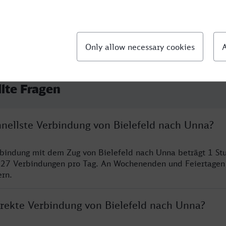
llte Fragen
hnellste Verbindung von Bielefeld nach Unna?
rbindung mit dem Zug von Bielefeld nach Unna beträgt 1 S
 27 Verbindungen pro Tag. An Wochenenden und Feiertagen 
ern.
irekte Verbindung von Bielefeld nach Unna?