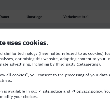
Dauer
Umstiege
Verkehrsmittel
1:09
1
ERB
1:11
1
NX
1:11
1
NX