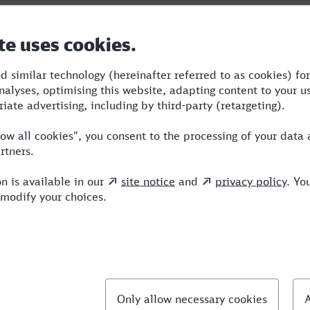
Dauer
Umstiege
Verkehrsmittel
2:58
2
S,ICE
llte Fragen
chnellste Verbindung von Bergisch Gladbach nac