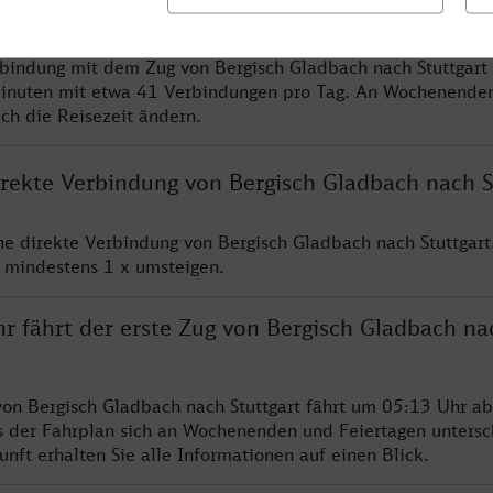
rbindung mit dem Zug von Bergisch Gladbach nach Stuttgart 
inuten mit etwa 41 Verbindungen pro Tag. An Wochenende
ich die Reisezeit ändern.
irekte Verbindung von Bergisch Gladbach nach S
ine direkte Verbindung von Bergisch Gladbach nach Stuttgart
e mindestens 1 x umsteigen.
r fährt der erste Zug von Bergisch Gladbach na
von Bergisch Gladbach nach Stuttgart fährt um 05:13 Uhr ab
s der Fahrplan sich an Wochenenden und Feiertagen untersc
nft erhalten Sie alle Informationen auf einen Blick.