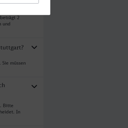
beträgt 2
n und
tuttgart?
. Sie müssen
ch
. Bitte
heidet. In