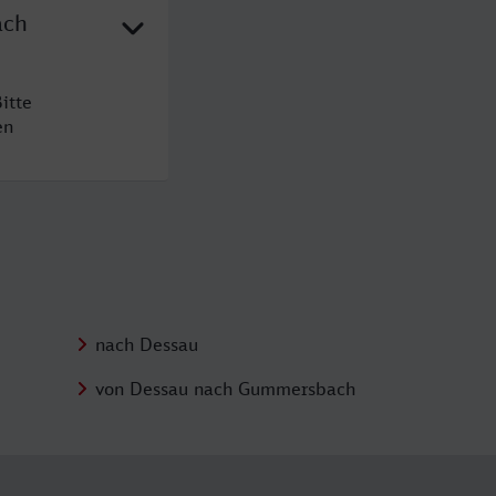
ach
itte
en
nach Dessau
von Dessau nach Gummersbach