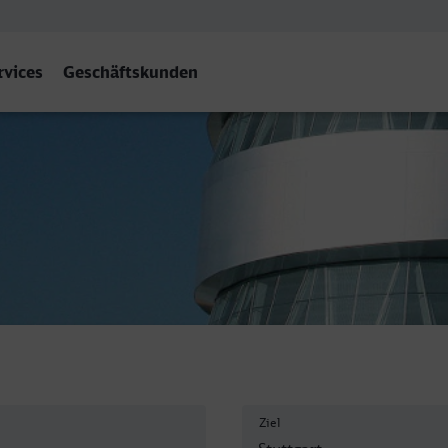
rvices
Geschäftskunden
art Hbf
Ziel