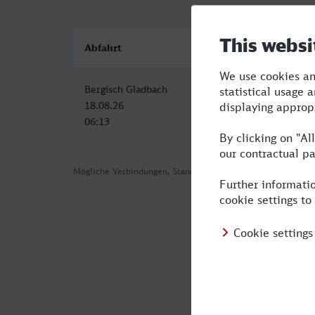
Abfahrt
Ankunft
Bergisch Gladbach
Stuttgart Hbf
18.08.26
18.08.26
06:13
09:11
Mögliche Verbindungen, Stand: 2026-08-04 05:24
Häufig geste
Was ist die s