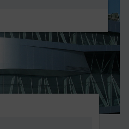
Metanavigatio