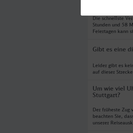
Stuttgart?
Die schnellste Ve
Stunden und 58 M
Feiertagen kann s
Gibt es eine d
Leider gibt es ke
auf dieser Streck
Um wie viel Uh
Stuttgart?
Der früheste Zug 
beachten Sie, das
unserer Reiseausku