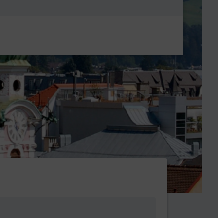
Metanavigatio