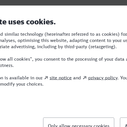
Dauer
Umstiege
Verkehrsmittel
6:55
3
S,RJ,ICE
llte Fragen
chnellste Verbindung von Bergisch Gladbach nac