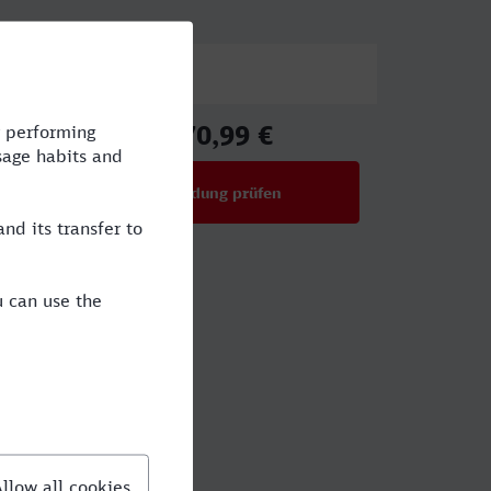
Preis
170,99 €
ab
Verbindung prüfen
für Preise ab 170,99 €
h