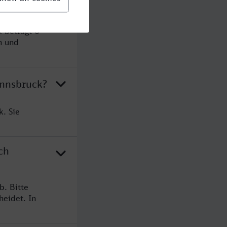
 beträgt 6
n und
Innsbruck?
k. Sie
ch
b. Bitte
heidet. In