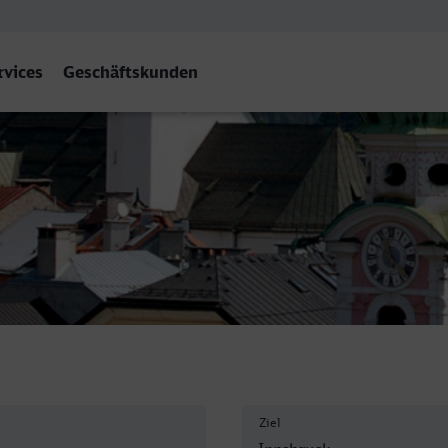
rvices
Geschäftskunden
ruck Hbf
Ziel