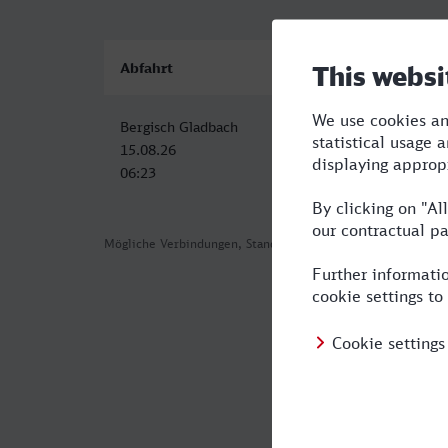
Abfahrt
Ankunft
Bergisch Gladbach
Innsbruck Hbf
15.08.26
15.08.26
06:23
13:18
Mögliche Verbindungen, Stand: 2026-08-01 01:46
Häufig geste
Was ist die s