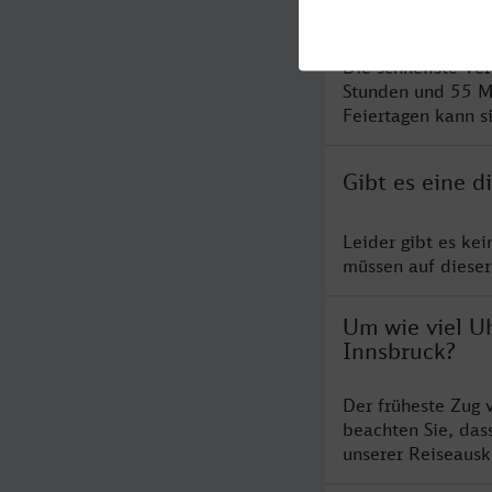
Innsbruck?
Die schnellste Ve
Stunden und 55 M
Feiertagen kann s
Gibt es eine 
Leider gibt es ke
müssen auf dieser
Um wie viel Uh
Innsbruck?
Der früheste Zug 
beachten Sie, das
unserer Reiseausku