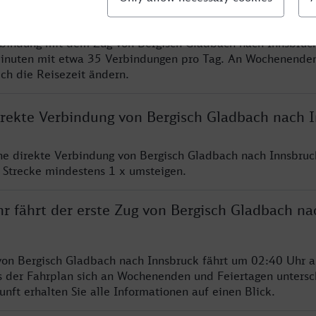
rbindung mit dem Zug von Bergisch Gladbach nach Innsbruck
inuten mit etwa 35 Verbindungen pro Tag. An Wochenende
ich die Reisezeit ändern.
direkte Verbindung von Bergisch Gladbach nach 
ine direkte Verbindung von Bergisch Gladbach nach Innsbruc
 Strecke mindestens 1 x umsteigen.
r fährt der erste Zug von Bergisch Gladbach na
von Bergisch Gladbach nach Innsbruck fährt um 02:40 Uhr a
s der Fahrplan sich an Wochenenden und Feiertagen untersc
nft erhalten Sie alle Informationen auf einen Blick.