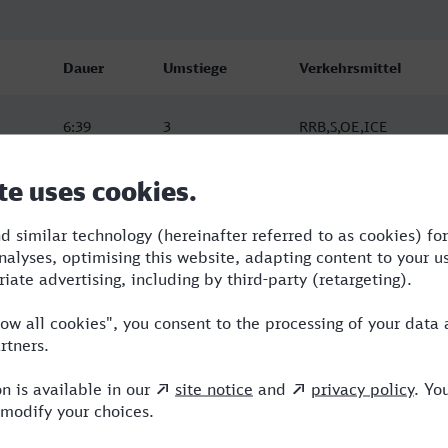
Dauer
Umstiege
Verkehrsmittel
6:39
3
RRB,S,OE,ICE
8:41
3
RRB,RE,ICE,NEB
10:43
3
RB,RRB,RE,ICE