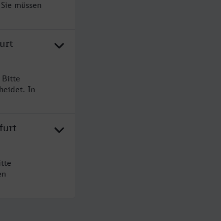
 Sie müssen
urt
 Bitte
heidet. In
furt
tte
en