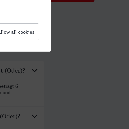
t (Oder)?
eträgt 6
n und
 (Oder)?