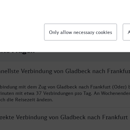
llte Fragen
chnellste Verbindung von Gladbeck nach Frankfur
rbindung mit dem Zug von Gladbeck nach Frankfurt (Oder) b
inuten mit etwa 37 Verbindungen pro Tag. An Wochenende
ich die Reisezeit ändern.
direkte Verbindung von Gladbeck nach Frankfurt