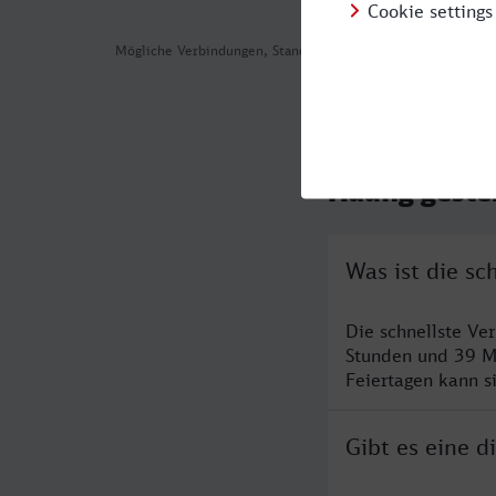
Mögliche Verbindungen, Stand: 2026-08-06 09:20
Häufig geste
Was ist die s
Die schnellste Ve
Stunden und 39 M
Feiertagen kann s
Gibt es eine 