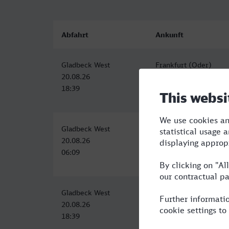
Abfahrt
Ankunft
Gladbeck West
Frankfurt (Oder)
20.08.26
21.08.26
18:39
01:18
Gladbeck West
Frankfurt (Oder)
20.08.26
20.08.26
06:09
14:50
Gladbeck West
Frankfurt (Oder)
20.08.26
21.08.26
18:39
05:22