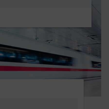
Metanavigatio