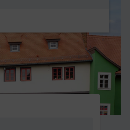
Metanavigatio