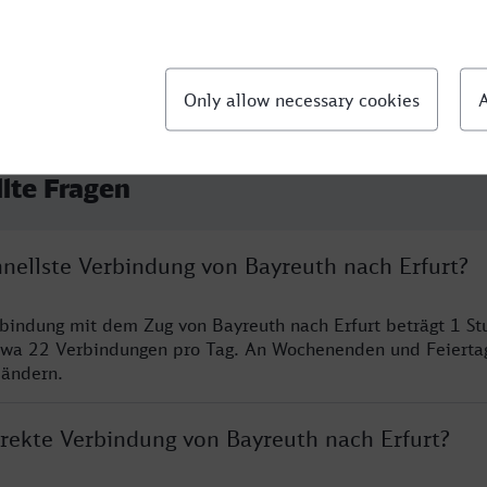
llte Fragen
hnellste Verbindung von Bayreuth nach Erfurt?
rbindung mit dem Zug von Bayreuth nach Erfurt beträgt 1 S
twa 22 Verbindungen pro Tag. An Wochenenden und Feierta
 ändern.
irekte Verbindung von Bayreuth nach Erfurt?