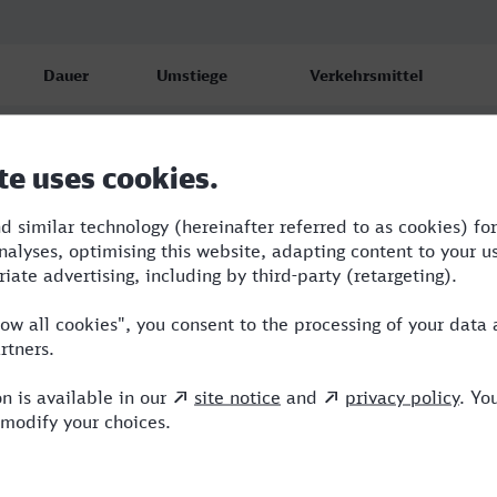
Dauer
Umstiege
Verkehrsmittel
7:07
4
S,RE,ICE,MRB
7:26
5
R,RE,ICE,VBG,EB
12:51
7
R,RE,NX,ICE,MRB