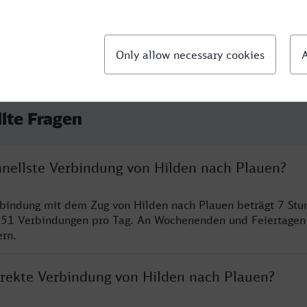
llte Fragen
chnellste Verbindung von Hilden nach Plauen?
rbindung mit dem Zug von Hilden nach Plauen beträgt 7 St
 51 Verbindungen pro Tag. An Wochenenden und Feiertagen 
ern.
direkte Verbindung von Hilden nach Plauen?