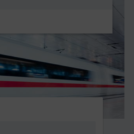
Metanavigatio