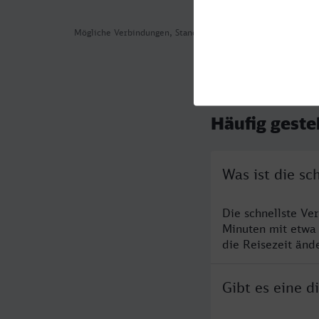
Mögliche Verbindungen, Stand: 2026-08-02 01:35
Häufig geste
Was ist die s
Die schnellste Ve
Minuten mit etwa
die Reisezeit änd
Gibt es eine 