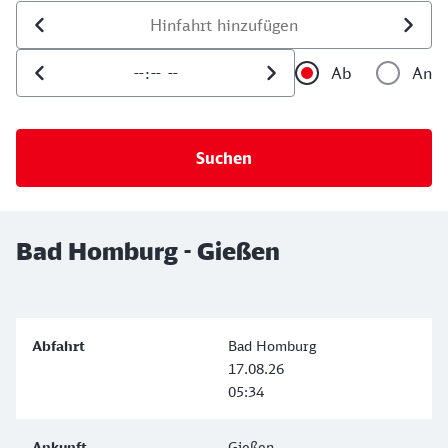
Datum der Hinfahrt
Uhrzeit der Hinfahrt
Ab
An
Uhrzeit als 
Uh
Bad Homburg - Gießen
Bad Homburg
17.08.26
05:34
Gießen