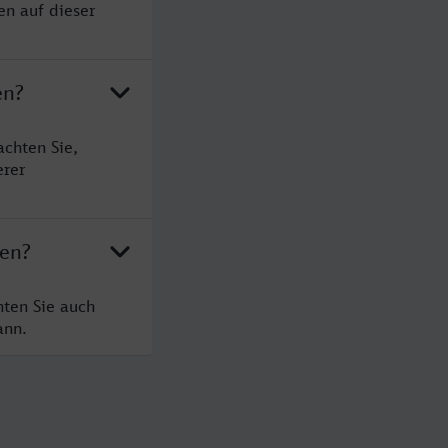
en auf dieser
en?
achten Sie,
erer
gen?
hten Sie auch
ann.