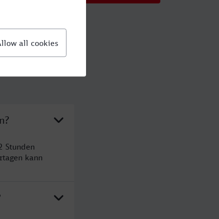
n?
2 Stunden
rtagen kann
?