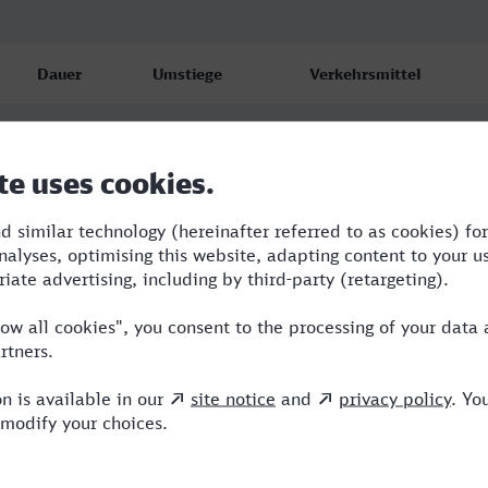
Dauer
Umstiege
Verkehrsmittel
2:06
2
RE,FLX,NX
2:24
2
RE,VIA
2:08
2
RE,ICE,NX