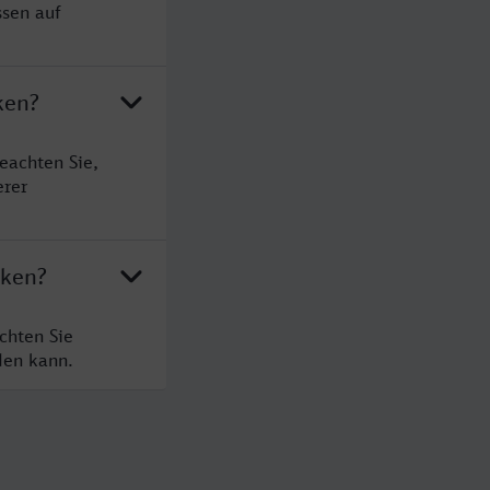
ssen auf
ken?
eachten Sie,
erer
aken?
chten Sie
den kann.