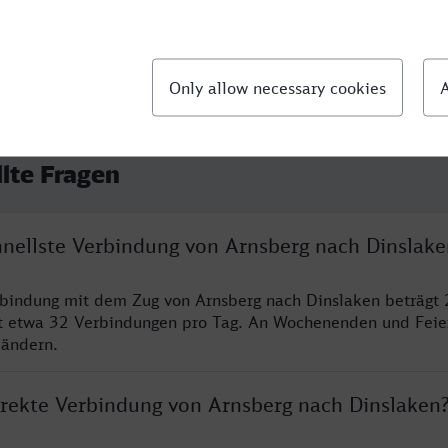
llte Fragen
chnellste Verbindung von Arnsberg nach Dinslake
rbindung mit dem Zug von Arnsberg nach Dinslaken beträgt 
t etwa 32 Verbindungen pro Tag. An Wochenenden und Feie
 ändern.
direkte Verbindung von Arnsberg nach Dinslaken