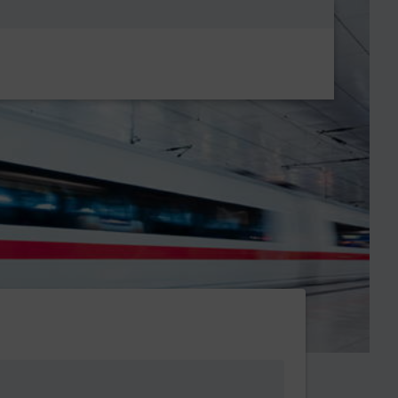
Metanavigatio