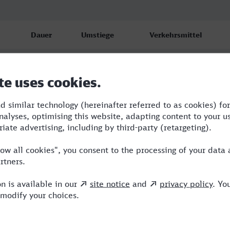
Dauer
Umstiege
Verkehrsmittel
10:26
4
RE,RJ,IC,ICE
11:29
2
RE,RJ,ICE
15:29
5
RE,RJ,ICE,VIA,HLB