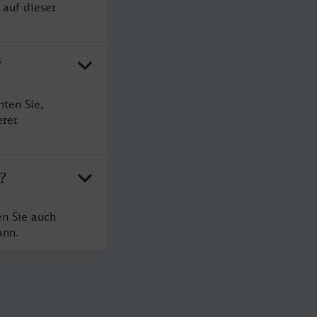
 auf dieser
?
ten Sie,
erer
?
en Sie auch
ann.