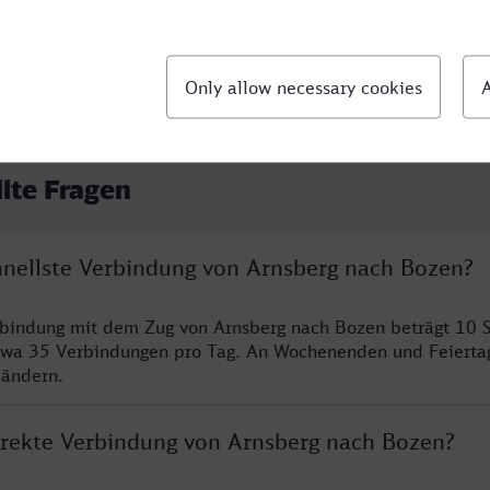
llte Fragen
chnellste Verbindung von Arnsberg nach Bozen?
rbindung mit dem Zug von Arnsberg nach Bozen beträgt 10 
twa 35 Verbindungen pro Tag. An Wochenenden und Feierta
 ändern.
direkte Verbindung von Arnsberg nach Bozen?