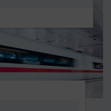
Metanavigatio