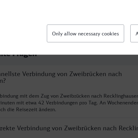
llte Fragen
chnellste Verbindung von Zweibrücken nach
n?
rbindung mit dem Zug von Zweibrücken nach Recklinghausen
inuten mit etwa 42 Verbindungen pro Tag. An Wochenende
ich die Reisezeit ändern.
direkte Verbindung von Zweibrücken nach Reckl