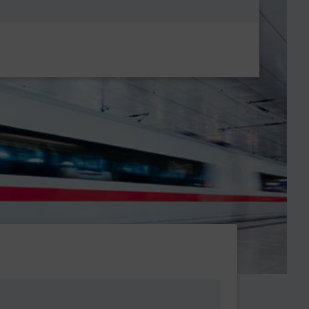
Metanavigatio