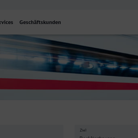
rvices
Geschäftskunden
nghausen Hbf
Ziel