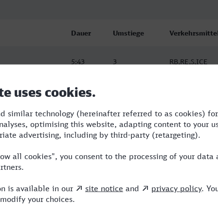
Dauer
Umstiege
Verkehrsmitte
5:43
3
RB,RE,S,ICE
nghausen
5:57
4
RB,BUS,RE,ERB
nghausen
7:40
4
RB,BUS,ERB,IC