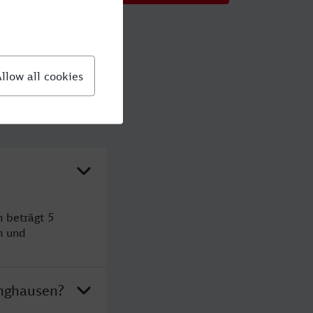
 beträgt 5
n und
inghausen?