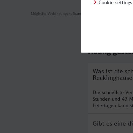
Mögliche Verbindungen, Stand: 2026-08-05 16:33
Häufig geste
Was ist die s
Recklinghause
Die schnellste Ve
Stunden und 43 M
Feiertagen kann s
Gibt es eine 