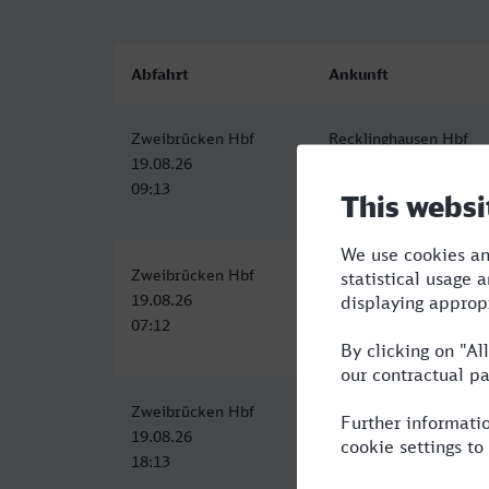
Abfahrt
Ankunft
Zweibrücken Hbf
Recklinghausen Hbf
19.08.26
19.08.26
09:13
14:56
Zweibrücken Hbf
Hauptbahnhof, Reckli
19.08.26
19.08.26
07:12
13:09
Zweibrücken Hbf
Hauptbahnhof, Reckli
19.08.26
20.08.26
18:13
01:53