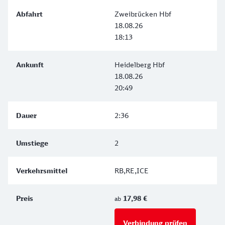
Zweibrücken Hbf
18.08.26
18:13
Heidelberg Hbf
18.08.26
20:49
2:36
2
RB,RE,ICE
17,98 €
ab
Verbindung prüfen
für Preise 