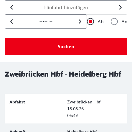
Datum der Hinfahrt
Uhrzeit der Hinfahrt
Ab
An
Uhrzeit als 
Uh
Zweibrücken Hbf - Heidelberg Hbf
Zweibrücken Hbf
18.08.26
05:43
Heidelberg Hbf