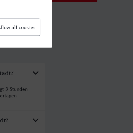
tadt?
gt 3 Stunden
ertagen
dt?