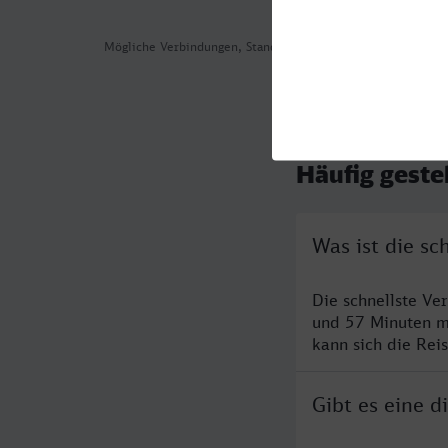
Mögliche Verbindungen, Stand: 2026-08-02 04:30
Häufig geste
Was ist die sc
Die schnellste Ve
und 57 Minuten m
kann sich die Rei
Gibt es eine 