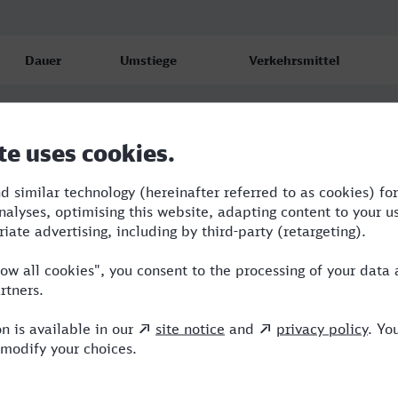
Dauer
Umstiege
Verkehrsmittel
3:57
4
RB,BUS,ICE
5:29
3
RB,RE,NX
4:29
3
RB,RE,ICE