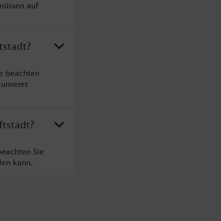
 müssen auf
tstadt?
te beachten
 unserer
ftstadt?
beachten Sie
den kann.