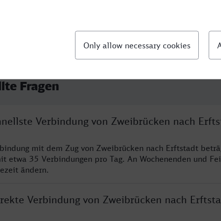
llte Fragen
hnellste Verbindung von Zweibrücken nach Erfts
rbindung mit dem Zug von Zweibrücken nach Erftstadt beträ
it etwa 35 Verbindungen pro Tag. An Wochenenden und Fei
sezeit ändern.
direkte Verbindung von Zweibrücken nach Erftsta