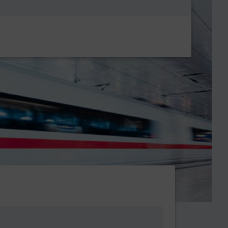
Metanavigatio