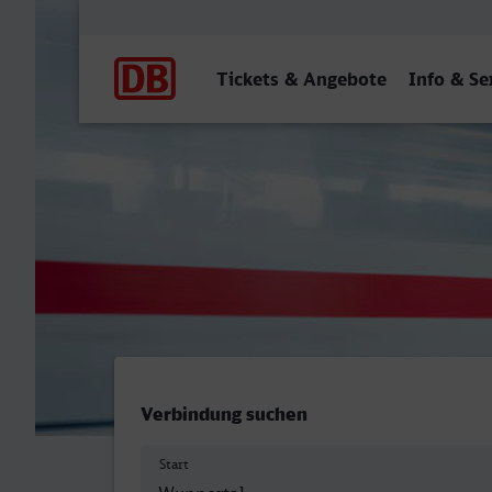
Hauptnavigation
Tickets & Angebote
Info & Se
Wuppertal Hbf - Magdebur
Verbindung suchen
Start