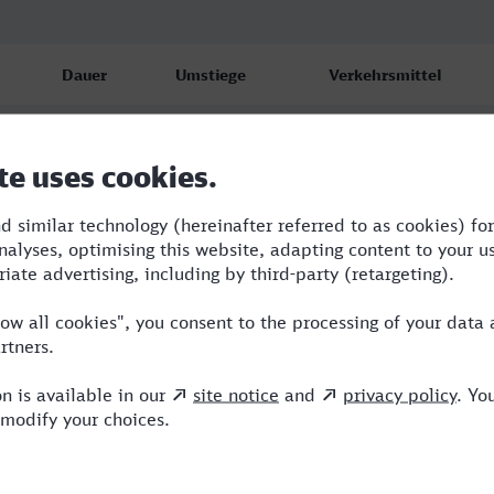
Dauer
Umstiege
Verkehrsmittel
4:22
2
NX,ICE,IC
5:43
3
RB,BUS,ICE
4:57
2
RE,ICE