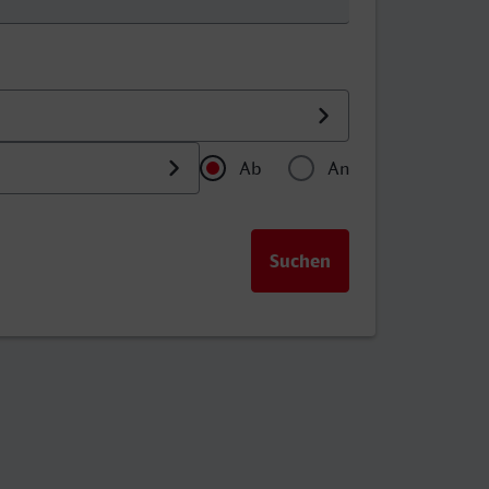
Ab
An
Uhrzeit als Abfahrtszeitpu
Uhrzeit als Anku